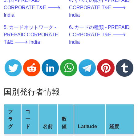
3. 国 - PREPAID
4. すべての銀行 - PREPAID
Generator
CORPORATE T&E 🡒
CORPORATE T&E 🡒
BIN
India
India
Checker
v2
5. カードネットワーク -
6. カードの種類 - PREPAID
PREPAID CORPORATE
CORPORATE T&E 🡒
BIN
T&E 🡒 India
India
CC
Generator
from
Banks
Credit
国別発行者情報
Card
Validator
Credit
フ
コ
Card
ラ
ー
数
Generator
グ
ド
名前
値
Latitude
経度
Random