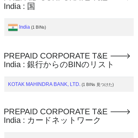
India : 国
?
IP
Lookup
India
(1 BINs)
IP
BIN
Checker
PREPAID CORPORATE T&E 🡒
/
Validator
India : 銀行からのBINのリスト
KOTAK MAHINDRA BANK, LTD.
(1 BINs 見つけた)
PREPAID CORPORATE T&E 🡒
India : カードネットワーク