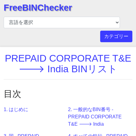
FreeBINChecker
BIN
チ
ェ
カテゴリー
ッ
カ
PREPAID CORPORATE T&E
ー
BIN
🡒 India BINリスト
検
索
BIN
目次
番
号
1. はじめに
2. 一般的なBIN番号 -
BIN
PREPAID CORPORATE
API
T&E 🡒 India
BIN