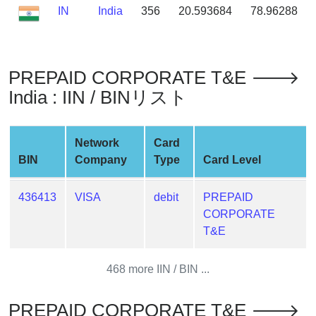
Credit
IN
India
356
20.593684
78.96288
Card
Generator
Generate
PREPAID CORPORATE T&E 🡒
Credit
India : IIN / BINリスト
Card
from
BIN
Network
Card
Credit
BIN
Company
Type
Card Level
Card
Checker
436413
VISA
debit
PREPAID
Service
CORPORATE
T&E
What
is
468 more IIN / BIN ...
My
IP
PREPAID CORPORATE T&E 🡒
Address