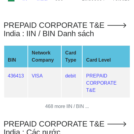
Credit
Card
from
PREPAID CORPORATE T&E 🡒
BIN
India : IIN / BIN Danh sách
Credit
Card
Checker
Network
Card
Service
BIN
Company
Type
Card Level
What
436413
VISA
debit
PREPAID
is
CORPORATE
My
T&E
IP
Address
468 more IIN / BIN ...
?
IP
PREPAID CORPORATE T&E 🡒
Lookup
India : Các nước