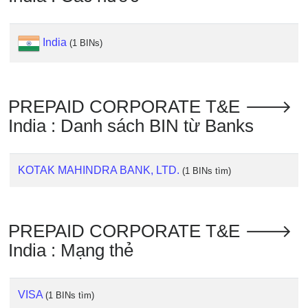
IP
BIN
Checker
India
(1 BINs)
/
Validator
PREPAID CORPORATE T&E 🡒
India : Danh sách BIN từ Banks
KOTAK MAHINDRA BANK, LTD.
(1 BINs tìm)
PREPAID CORPORATE T&E 🡒
India : Mạng thẻ
VISA
(1 BINs tìm)