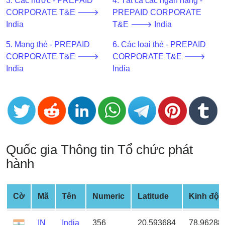
3. Các nước - PREPAID
4. Tất cả các ngân hàng -
BIN
CORPORATE T&E 🡒
PREPAID CORPORATE
CC
India
T&E 🡒 India
Generator
5. Mạng thẻ - PREPAID
6. Các loại thẻ - PREPAID
from
CORPORATE T&E 🡒
CORPORATE T&E 🡒
Banks
India
India
Credit
Card
Validator
Credit
Card
Quốc gia Thông tin Tổ chức phát
Generator
hành
Random
Credit
Card
Cờ
Mã
Tên
Numeric
Latitude
Kinh độ
Generator
Generate
IN
India
356
20.593684
78.96288