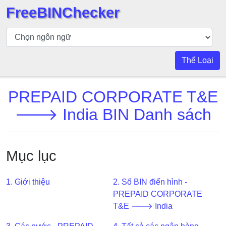
FreeBINChecker
Kiểm
tra
BIN
Thể Loại
Tìm
kiếm
PREPAID CORPORATE T&E
BIN
🡒 India BIN Danh sách
Số
BIN
BIN
Mục lục
API
BIN
Generator
1. Giới thiệu
2. Số BIN điển hình -
PREPAID CORPORATE
BIN
T&E 🡒 India
Checker
v2