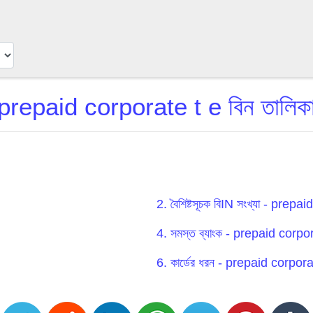
prepaid corporate t e বিন তালিক
2. বৈশিষ্টসূচক বিIN সংখ্যা - prep
4. সমস্ত ব্যাংক - prepaid corpo
6. কার্ডের ধরন - prepaid corpora