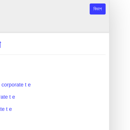
বিভাগ
া
aid corporate t e
rate t e
te t e