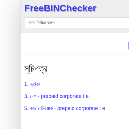
FreeBINChecker
×
বিন
যাচাইকারী
বিন
অনুসন্ধান
বিন
সংখ্যা
সূচিপত্র
বিন
এপিআই
1. ভূমিকা
BIN
3. দেশ - prepaid corporate t e
Generator
BIN
5. কার্ড নেটওয়ার্ক - prepaid corporate t e
Checker
v2