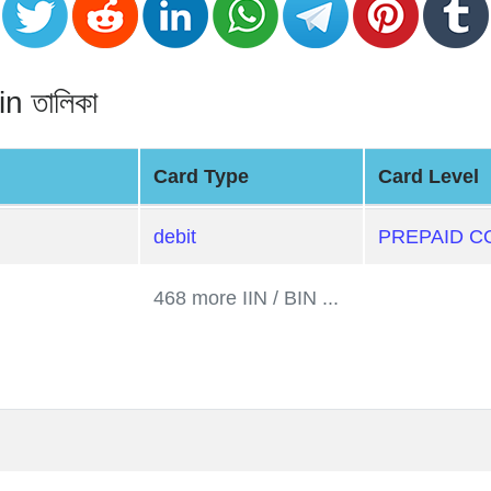
n তালিকা
Card Type
Card Level
debit
PREPAID C
468 more IIN / BIN ...