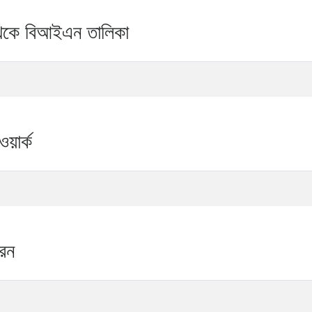
েকে বিআইএন তালিকা
়ার্ক
রন