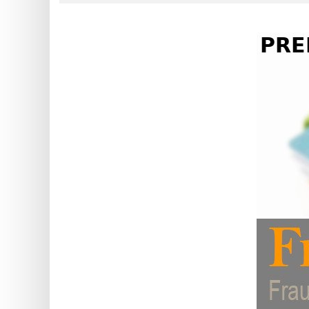
?
IP
Lookup
IP
BIN
Checker
/
Validator