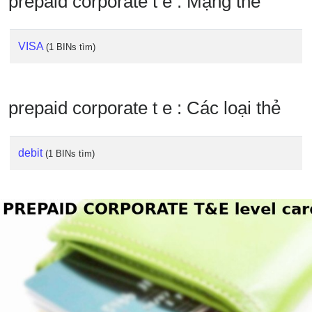
prepaid corporate t e : Mạng thẻ
IP
BIN
Checker
VISA
(1 BINs tìm)
/
Validator
prepaid corporate t e : Các loại thẻ
debit
(1 BINs tìm)