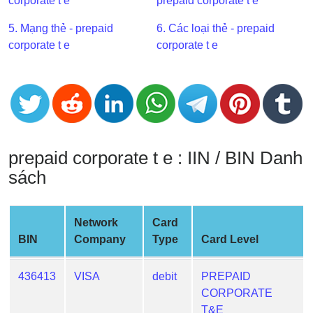
corporate t e
prepaid corporate t e
BIN
5. Mạng thẻ - prepaid
6. Các loại thẻ - prepaid
CC
corporate t e
corporate t e
Generator
from
Banks
Credit
Card
prepaid corporate t e : IIN / BIN Danh
Validator
sách
Credit
Card
Generator
Network
Card
Random
BIN
Company
Type
Card Level
Credit
Card
436413
VISA
debit
PREPAID
Generator
CORPORATE
Generate
T&E