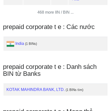
Credit
Card
468 more IIN / BIN ...
from
BIN
prepaid corporate t e : Các nước
Credit
Card
Checker
India
(1 BINs)
Service
What
prepaid corporate t e : Danh sách
is
BIN từ Banks
My
IP
Address
KOTAK MAHINDRA BANK, LTD.
(1 BINs tìm)
?
IP
Lookup