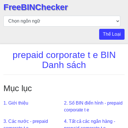
FreeBINChecker
Kiểm
tra
BIN
Thể Loại
Tìm
kiếm
prepaid corporate t e BIN
BIN
Danh sách
Số
BIN
BIN
Mục lục
API
BIN
Generator
1. Giới thiệu
2. Số BIN điển hình - prepaid
corporate t e
BIN
Checker
3. Các nước - prepaid
4. Tất cả các ngân hàng -
v2