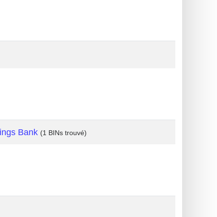
s
ings Bank
(1 BINs trouvé)