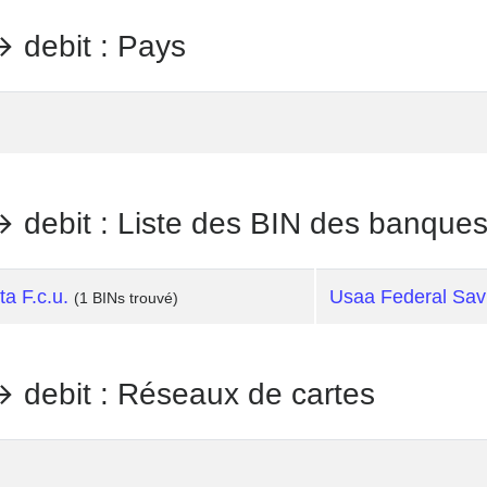
ebit : Pays
bit : Liste des BIN des banque
ta F.c.u.
Usaa Federal Sav
(1 BINs trouvé)
bit : Réseaux de cartes