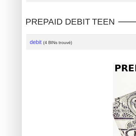
?
IP
Lookup
PREPAID DEBIT TEEN 🡒 de
IP
BIN
debit
(4 BINs trouvé)
Checker
/
Validator