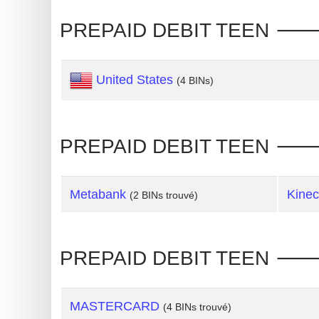
Generate
PREPAID DEBIT TEEN 🡒 d
Credit
Card
United States
from
(4 BINs)
BIN
Credit
PREPAID DEBIT TEEN 🡒 de
Card
Checker
Service
Metabank
Kinec
(2 BINs trouvé)
What
is
PREPAID DEBIT TEEN 🡒 de
My
IP
Address
MASTERCARD
(4 BINs trouvé)