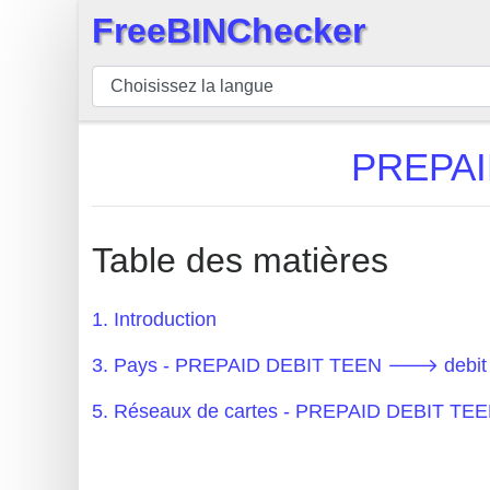
FreeBINChecker
×
BIN
Vérificateur
BIN
PREPAI
Recherche
Numéro
BIN
Table des matières
BIN
API
1. Introduction
BIN
3. Pays - PREPAID DEBIT TEEN 🡒 debit
Generator
BIN
5. Réseaux de cartes - PREPAID DEBIT T
Checker
v2