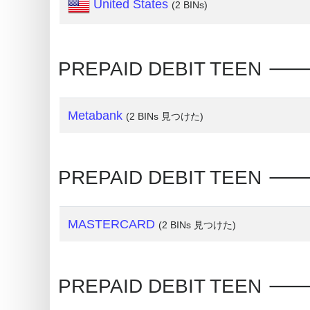
United States
(2 BINs)
Card
Generator
Random
PREPAID DEBIT TEEN 
Credit
Card
Generator
Metabank
(2 BINs 見つけた)
Generate
Credit
Card
PREPAID DEBIT TEEN 
from
BIN
MASTERCARD
(2 BINs 見つけた)
Credit
Card
Checker
PREPAID DEBIT TEEN 
Service