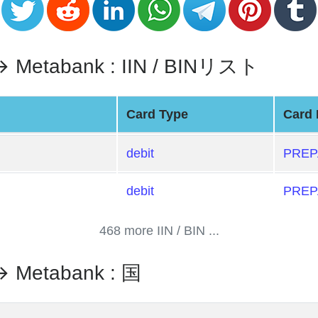
Metabank : IIN / BINリスト
Card Type
Card 
debit
PREP
debit
PREP
468 more IIN / BIN ...
 Metabank : 国