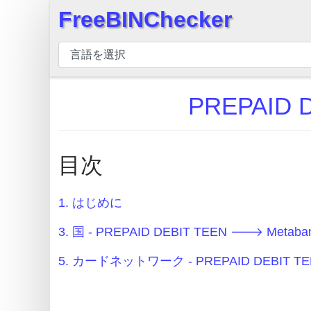
FreeBINChecker
×
BIN
チ
ェ
PREPAID 
ッ
カ
ー
目次
BIN
検
索
1. はじめに
BIN
3. 国 - PREPAID DEBIT TEEN 🡒 Metaba
番
5. カードネットワーク - PREPAID DEBIT TE
号
BIN
API