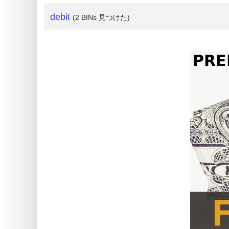
What
debit
(2 BINs 見つけた)
is
My
IP
Address
?
IP
Lookup
IP
BIN
Checker
/
Validator