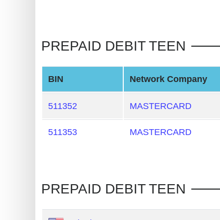
BIN
Generator
PREPAID DEBIT TEEN 🡒 
BIN
Checker
v2
BIN
Network Company
BIN
CC
511352
MASTERCARD
Generator
from
511353
MASTERCARD
Banks
Credit
Card
PREPAID DEBIT TEEN 🡒
Validator
Credit