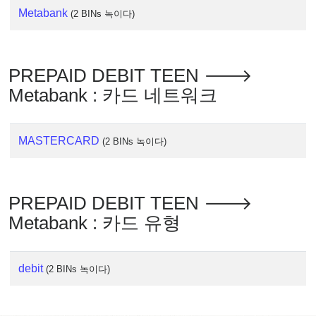
IP
Metabank
(2 BINs 녹이다)
Lookup
IP
BIN
PREPAID DEBIT TEEN 🡒
Checker
/
Metabank : 카드 네트워크
Validator
MASTERCARD
(2 BINs 녹이다)
PREPAID DEBIT TEEN 🡒
Metabank : 카드 유형
debit
(2 BINs 녹이다)