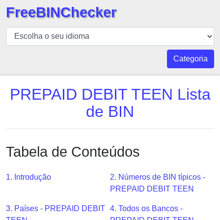
FreeBINChecker
BIN
Verificador
BIN
Categoria
Pesquisar
BIN
PREPAID DEBIT TEEN Lista
Número
de BIN
BIN
API
BIN
Tabela de Conteúdos
Generator
BIN
1. Introdução
2. Números de BIN típicos -
Checker
PREPAID DEBIT TEEN
v2
BIN
3. Países - PREPAID DEBIT
4. Todos os Bancos -