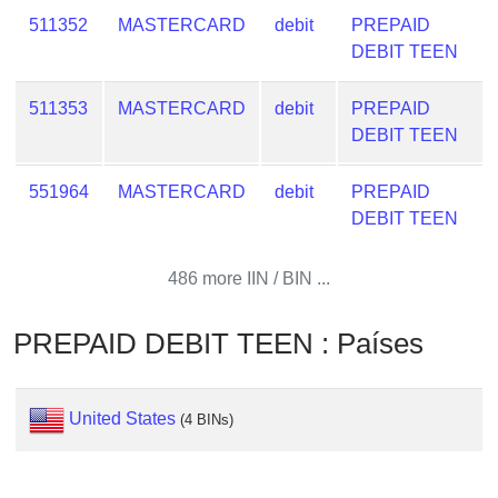
from
511352
MASTERCARD
debit
PREPAID
BIN
DEBIT TEEN
Credit
Card
511353
MASTERCARD
debit
PREPAID
Checker
DEBIT TEEN
Service
551964
MASTERCARD
debit
PREPAID
DEBIT TEEN
What
is
My
486 more IIN / BIN ...
IP
Address
PREPAID DEBIT TEEN : Países
?
IP
United States
Lookup
(4 BINs)
IP
BIN