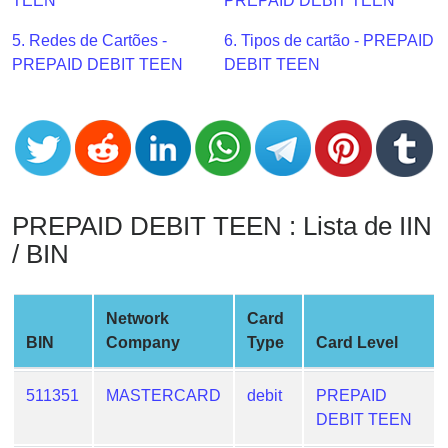
CC
TEEN
PREPAID DEBIT TEEN
Generator
5. Redes de Cartões -
6. Tipos de cartão - PREPAID
from
PREPAID DEBIT TEEN
DEBIT TEEN
Banks
Credit
Card
Validator
Credit
PREPAID DEBIT TEEN : Lista de IIN
Card
/ BIN
Generator
Random
Credit
Network
Card
Card
BIN
Company
Type
Card Level
Generator
Generate
511351
MASTERCARD
debit
PREPAID
Credit
DEBIT TEEN
Card