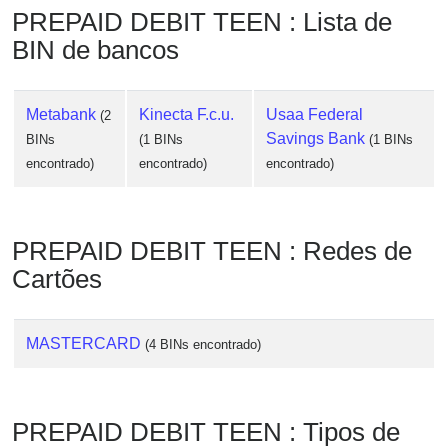
Checker
PREPAID DEBIT TEEN : Lista de
/
BIN de bancos
Validator
Metabank
Kinecta F.c.u.
Usaa Federal
(2
Savings Bank
BINs
(1 BINs
(1 BINs
encontrado)
encontrado)
encontrado)
PREPAID DEBIT TEEN : Redes de
Cartões
MASTERCARD
(4 BINs encontrado)
PREPAID DEBIT TEEN : Tipos de