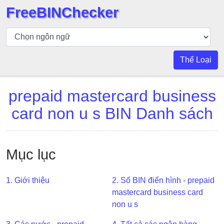
FreeBINChecker
Kiểm
tra
BIN
Thể Loại
Tìm
kiếm
prepaid mastercard business
BIN
card non u s BIN Danh sách
Số
BIN
BIN
Mục lục
API
BIN
Generator
1. Giới thiệu
2. Số BIN điển hình - prepaid
mastercard business card
BIN
non u s
Checker
v2