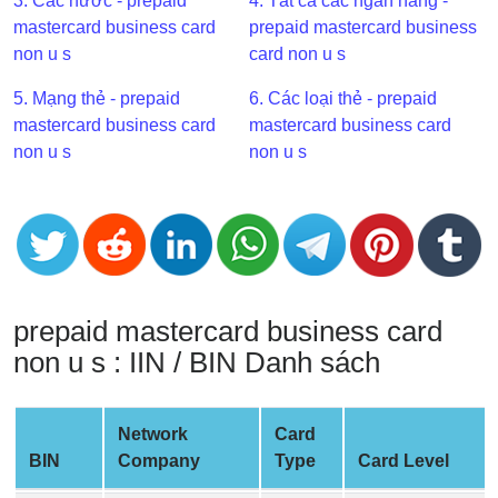
3. Các nước - prepaid
4. Tất cả các ngân hàng -
BIN
mastercard business card
prepaid mastercard business
CC
non u s
card non u s
Generator
5. Mạng thẻ - prepaid
6. Các loại thẻ - prepaid
from
mastercard business card
mastercard business card
Banks
non u s
non u s
Credit
Card
Validator
Credit
Card
prepaid mastercard business card
Generator
non u s : IIN / BIN Danh sách
Random
Credit
Card
Network
Card
Generator
BIN
Company
Type
Card Level
Generate