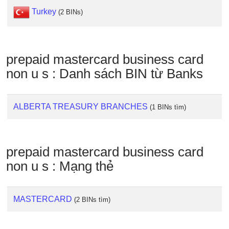
IP
Turkey
(2 BINs)
BIN
Checker
/
Validator
prepaid mastercard business card
non u s : Danh sách BIN từ Banks
ALBERTA TREASURY BRANCHES
(1 BINs tìm)
prepaid mastercard business card
non u s : Mạng thẻ
MASTERCARD
(2 BINs tìm)