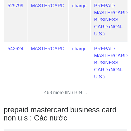
Credit
529799
MASTERCARD
charge
PREPAID
Card
MASTERCARD
from
BUSINESS
BIN
CARD (NON-
U.S.)
Credit
Card
542624
MASTERCARD
charge
PREPAID
Checker
MASTERCARD
Service
BUSINESS
CARD (NON-
What
U.S.)
is
My
468 more IIN / BIN ...
IP
Address
?
prepaid mastercard business card
non u s : Các nước
IP
Lookup