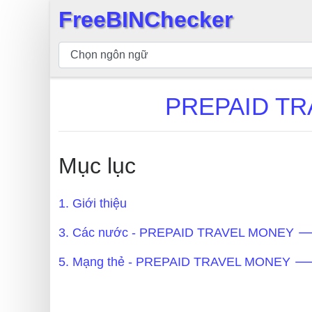
FreeBINChecker
×
Kiểm
tra
BIN
PREPAID TR
Tìm
kiếm
BIN
Mục lục
Số
BIN
1. Giới thiệu
BIN
API
3. Các nước - PREPAID TRAVEL MONEY 
BIN
5. Mạng thẻ - PREPAID TRAVEL MONEY 
Generator
BIN