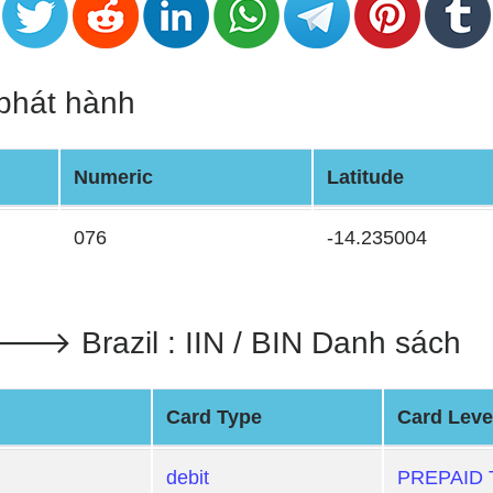
 phát hành
Numeric
Latitude
076
-14.235004
Brazil : IIN / BIN Danh sách
Card Type
Card Leve
debit
PREPAID