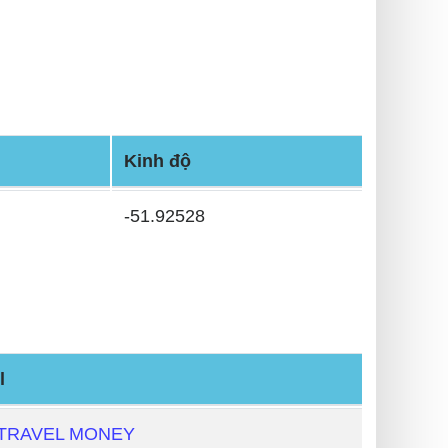
Kinh độ
-51.92528
l
 TRAVEL MONEY