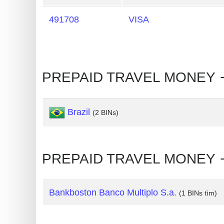
Card
491708
VISA
Generator
Generate
Credit
Card
PREPAID TRAVEL MONEY 
from
BIN
Brazil
(2 BINs)
Credit
Card
Checker
Service
PREPAID TRAVEL MONEY 🡒
What
Bankboston Banco Multiplo S.a.
(1 BINs tìm)
is
My