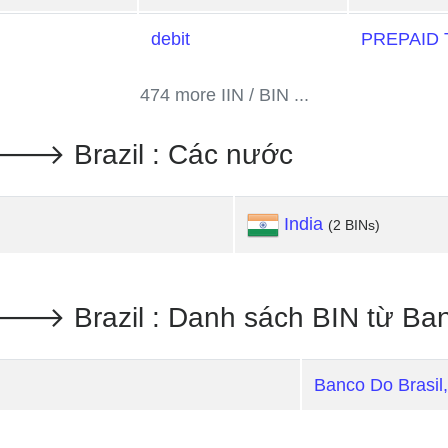
debit
PREPAID
474 more IIN / BIN ...
 Brazil : Các nước
India
(2 BINs)
 Brazil : Danh sách BIN từ Ba
Banco Do Brasil,