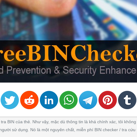
ra BIN của thẻ. Như vậy, mặc dù thông tin là khá chính xác, tôi khô
i người sử dụng. Nó là một nguyên chất, miễn phí BIN checker / tra cứ