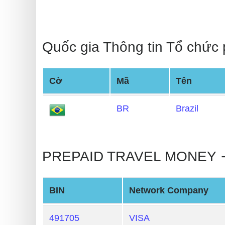
Checker
v2
BIN
Quốc gia Thông tin Tổ chức
CC
Generator
from
Cờ
Mã
Tên
Banks
BR
Brazil
Credit
Card
Validator
PREPAID TRAVEL MONEY 🡒 
Credit
Card
BIN
Network Company
Generator
Random
491705
VISA
Credit