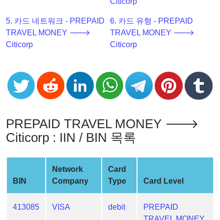
Citicorp
Checker
v2
5. 카드 네트워크 - PREPAID
6. 카드 유형 - PREPAID
TRAVEL MONEY 🡒
TRAVEL MONEY 🡒
BIN
Citicorp
Citicorp
CC
Generator
from
Banks
Credit
PREPAID TRAVEL MONEY 🡒
Card
Validator
Citicorp : IIN / BIN 목록
Credit
Card
Network
Card
Generator
BIN
Company
Type
Card Level
Random
Credit
413085
VISA
debit
PREPAID
Card
TRAVEL MONEY