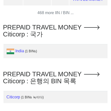
Generator
Generate
468 more IIN / BIN ...
Credit
Card
PREPAID TRAVEL MONEY 🡒
from
Citicorp : 국가
BIN
Credit
Card
India
(1 BINs)
Checker
Service
PREPAID TRAVEL MONEY 🡒
What
is
Citicorp : 은행의 BIN 목록
My
IP
Citicorp
Address
(1 BINs 녹이다)
?