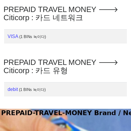
IP
Lookup
PREPAID TRAVEL MONEY 🡒
Citicorp : 카드 네트워크
IP
BIN
Checker
VISA
(1 BINs 녹이다)
/
Validator
PREPAID TRAVEL MONEY 🡒
Citicorp : 카드 유형
debit
(1 BINs 녹이다)