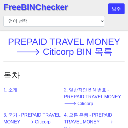
FreeBINChecker
범주
BIN
검
사
기
PREPAID TRAVEL MONEY
BIN
🡒 Citicorp BIN 목록
검
색
BIN
목차
번
호
1. 소개
2. 일반적인 BIN 번호 -
BIN
PREPAID TRAVEL MONEY
API
🡒 Citicorp
BIN
3. 국가 - PREPAID TRAVEL
4. 모든 은행 - PREPAID
Generator
MONEY 🡒 Citicorp
TRAVEL MONEY 🡒
BIN