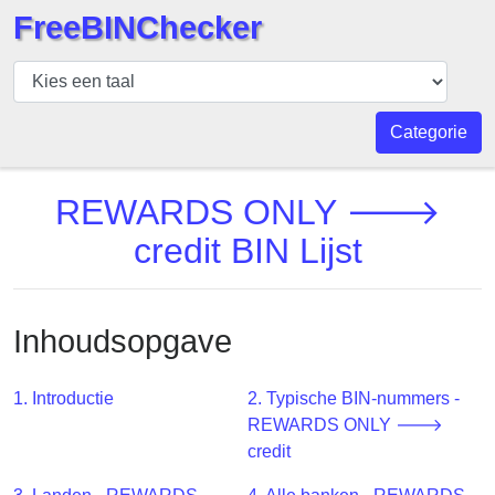
FreeBINChecker
BIN
Controleur
BIN
Categorie
Zoeken
BIN
REWARDS ONLY 🡒
Aantal
credit BIN Lijst
BIN
API
BIN
Inhoudsopgave
Generator
BIN
1. Introductie
2. Typische BIN-nummers -
Checker
REWARDS ONLY 🡒
v2
credit
BIN