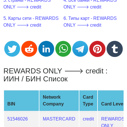
CC
3. страны - REWARDS
4. Все банки - REWARDS
Generator
ONLY 🡒 credit
ONLY 🡒 credit
from
5. Карты сети - REWARDS
6. Типы карт - REWARDS
Banks
ONLY 🡒 credit
ONLY 🡒 credit
Credit
Card
Validator
Credit
Card
REWARDS ONLY 🡒 credit :
Generator
ИИН / БИН Список
Random
Credit
Card
Network
Card
Generator
BIN
Company
Type
Card Level
Generate
Credit
51546026
MASTERCARD
credit
REWARDS
Card
ONLY