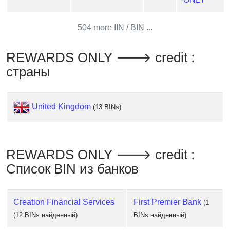
504 more IIN / BIN ...
REWARDS ONLY 🡒 credit :
страны
United Kingdom
(13 BINs)
REWARDS ONLY 🡒 credit :
Список BIN из банков
Creation Financial Services
First Premier Bank
(1
(12 BINs найденный)
BINs найденный)