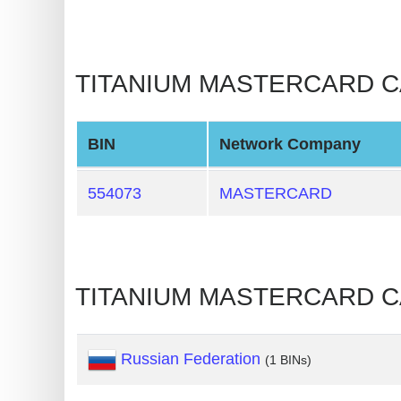
BIN
CC
Generator
TITANIUM MASTERCARD CARD
from
Banks
BIN
Network Company
Credit
Card
554073
MASTERCARD
Validator
Credit
Card
TITANIUM MASTERCARD CA
Generator
Random
Credit
Russian Federation
(1 BINs)
Card
Generator