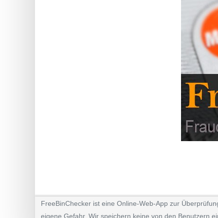
?
IP
Lookup
IP
BIN
Checker
/
Validator
FreeBinChecker ist eine Online-Web-App zur Überprüfung d
eigene Gefahr. Wir speichern keine von den Benutzern ei