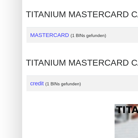
Generate
TITANIUM MASTERCARD CAR
Credit
Card
from
MASTERCARD
(1 BINs gefunden)
BIN
Credit
TITANIUM MASTERCARD CAR
Card
Checker
Service
credit
(1 BINs gefunden)
What
is
My
IP
Address