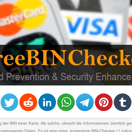
er BIN einer Karte. Als solche, obwohl die Informationen ziemlich gen
ngetragenen Daten. Es ist eine reine, kostenlose BIN-Checker / Lookup