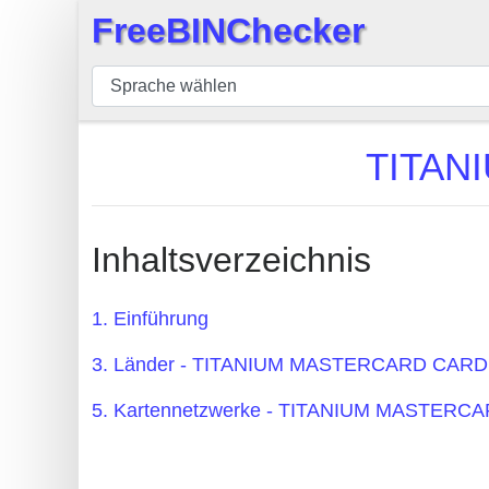
FreeBINChecker
×
BIN
Prüfer
BIN
TITAN
Suche
BIN
Nummer
Inhaltsverzeichnis
BIN
API
1. Einführung
BIN
3. Länder - TITANIUM MASTERCARD CARD
Generator
BIN
5. Kartennetzwerke - TITANIUM MASTERC
Checker
v2