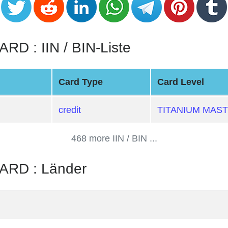
 : IIN / BIN-Liste
Card Type
Card Level
credit
TITANIUM MAS
468 more IIN / BIN ...
RD : Länder