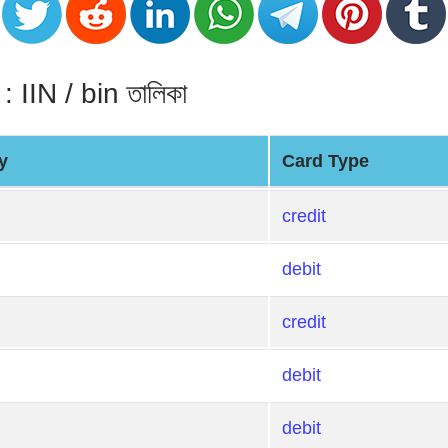
 / bin তালিকা
y
Card Type
credit
debit
credit
debit
debit