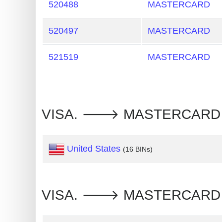
?
520488
MASTERCARD
IP
520497
MASTERCARD
Lookup
IP
521519
MASTERCARD
BIN
Checker
/
Validator
VISA. 🡒 MASTERCARD :
United States
(16 BINs)
VISA. 🡒 MASTERCARD : ব্যা