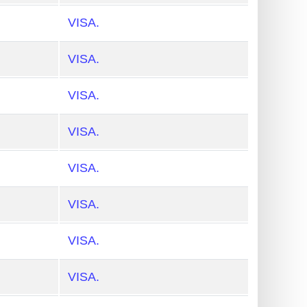
VISA.
VISA.
VISA.
VISA.
VISA.
VISA.
VISA.
VISA.