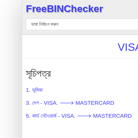
FreeBINChecker
×
বিন
যাচাইকারী
বিন
VIS
অনুসন্ধান
বিন
সংখ্যা
সূচিপত্র
বিন
এপিআই
1. ভূমিকা
BIN
3. দেশ - VISA. 🡒 MASTERCARD
Generator
BIN
5. কার্ড নেটওয়ার্ক - VISA. 🡒 MASTERCARD
Checker
v2