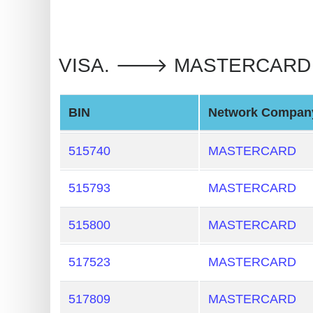
BIN
CC
Generator
VISA. 🡒 MASTERCARD : IIN
from
Banks
BIN
Network Compan
Credit
Card
515740
MASTERCARD
Validator
515793
MASTERCARD
Credit
Card
515800
MASTERCARD
Generator
Random
517523
MASTERCARD
Credit
Card
517809
MASTERCARD
Generator