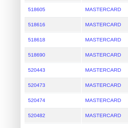
Generate
518605
MASTERCARD
Credit
Card
518616
MASTERCARD
from
BIN
518618
MASTERCARD
Credit
518690
MASTERCARD
Card
Checker
520443
MASTERCARD
Service
520473
MASTERCARD
What
is
520474
MASTERCARD
My
IP
520482
MASTERCARD
Address