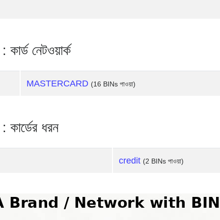
 নেটওয়ার্ক
MASTERCARD
(16 BINs পাওয়া)
র্ডের ধরন
credit
(2 BINs পাওয়া)