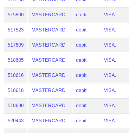
from
BIN
515800
MASTERCARD
credit
VISA.
Credit
Card
517523
MASTERCARD
debit
VISA.
Checker
Service
517809
MASTERCARD
debit
VISA.
What
518605
MASTERCARD
debit
VISA.
is
My
518616
MASTERCARD
debit
VISA.
IP
Address
518618
MASTERCARD
debit
VISA.
?
IP
518690
MASTERCARD
debit
VISA.
Lookup
520443
MASTERCARD
debit
VISA.
IP
BIN