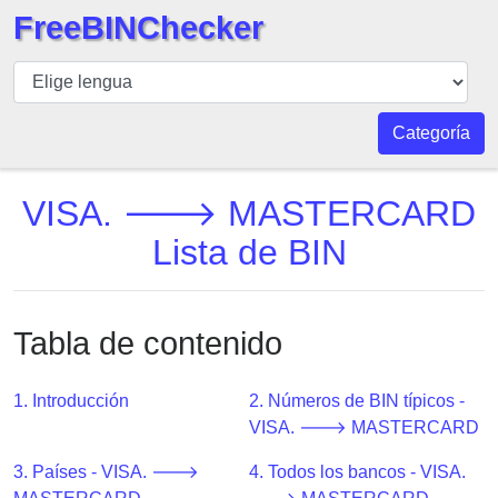
FreeBINChecker
BIN
Inspector
BIN
Categoría
Buscar
BIN
VISA. 🡒 MASTERCARD
Número
Lista de BIN
BIN
API
BIN
Tabla de contenido
Generator
BIN
1. Introducción
2. Números de BIN típicos -
Checker
VISA. 🡒 MASTERCARD
v2
BIN
3. Países - VISA. 🡒
4. Todos los bancos - VISA.