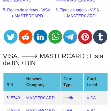
CC
MASTERCARD
🡒 MASTERCARD
Generator
5. Redes de tarjetas - VISA.
6. Tipos de tarjeta - VISA.
from
🡒 MASTERCARD
🡒 MASTERCARD
Banks
Credit
Card
Validator
Credit
VISA. 🡒 MASTERCARD : Lista
Card
de IIN / BIN
Generator
Random
Credit
Network
Card
Card
Card
BIN
Company
Type
Level
Generator
Generate
515740
MASTERCARD
credit
VISA.
Credit
Card
515793
MASTERCARD
debit
VISA.