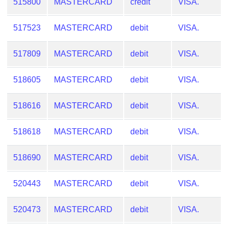
515800
MASTERCARD
credit
VISA.
Generator
Generate
517523
MASTERCARD
debit
VISA.
Credit
Card
517809
MASTERCARD
debit
VISA.
from
BIN
518605
MASTERCARD
debit
VISA.
Credit
Card
518616
MASTERCARD
debit
VISA.
Checker
Service
518618
MASTERCARD
debit
VISA.
What
518690
MASTERCARD
debit
VISA.
is
My
520443
MASTERCARD
debit
VISA.
IP
Address
520473
MASTERCARD
debit
VISA.
?