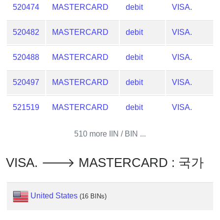
IP
520474
MASTERCARD
debit
VISA.
Lookup
IP
520482
MASTERCARD
debit
VISA.
BIN
Checker
520488
MASTERCARD
debit
VISA.
/
Validator
520497
MASTERCARD
debit
VISA.
521519
MASTERCARD
debit
VISA.
510 more IIN / BIN ...
VISA. 🡒 MASTERCARD : 국가
United States
(16 BINs)