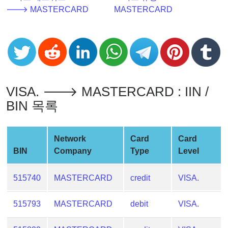
Checker
🡒 MASTERCARD
MASTERCARD
v2
BIN
CC
Generator
from
Banks
VISA. 🡒 MASTERCARD : IIN /
BIN 목록
Credit
Card
Validator
Network
Card
Card
BIN
Company
Type
Level
Credit
Card
515740
MASTERCARD
credit
VISA.
Generator
Random
515793
MASTERCARD
debit
VISA.
Credit
Card