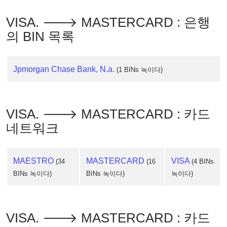
VISA. 🡒 MASTERCARD : 은행
의 BIN 목록
Jpmorgan Chase Bank, N.a.
(1 BINs 녹이다)
VISA. 🡒 MASTERCARD : 카드
네트워크
MAESTRO
MASTERCARD
VISA
(34
(16
(4 BINs
BINs 녹이다)
BINs 녹이다)
녹이다)
VISA. 🡒 MASTERCARD : 카드