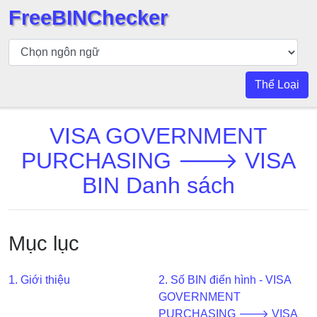
FreeBINChecker
Kiểm
tra
BIN
Thể Loại
Tìm
kiếm
VISA GOVERNMENT
BIN
PURCHASING 🡒 VISA
Số
BIN
BIN Danh sách
BIN
API
BIN
Mục lục
Generator
BIN
1. Giới thiệu
2. Số BIN điển hình - VISA
Checker
GOVERNMENT
v2
PURCHASING 🡒 VISA