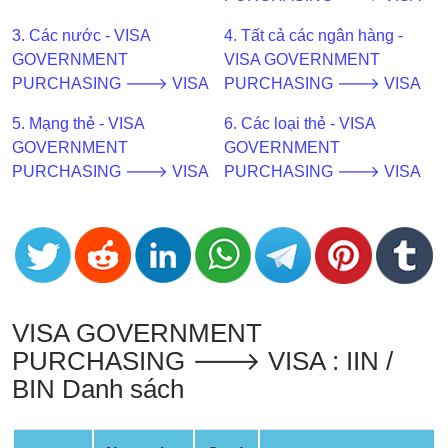
BIN
3. Các nước - VISA
4. Tất cả các ngân hàng -
CC
GOVERNMENT
VISA GOVERNMENT
Generator
PURCHASING 🡒 VISA
PURCHASING 🡒 VISA
from
Banks
5. Mạng thẻ - VISA
6. Các loại thẻ - VISA
GOVERNMENT
GOVERNMENT
PURCHASING 🡒 VISA
PURCHASING 🡒 VISA
Credit
Card
Validator
Credit
Card
Generator
VISA GOVERNMENT
Random
PURCHASING 🡒 VISA : IIN /
Credit
BIN Danh sách
Card
Generator
Generate