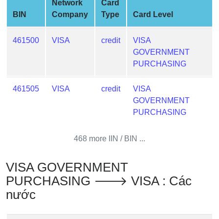
Network
Card
Credit
BIN
Company
Type
Card Level
Card
from
461500
VISA
credit
VISA
BIN
GOVERNMENT
Credit
PURCHASING
Card
Checker
461505
VISA
credit
VISA
Service
GOVERNMENT
PURCHASING
What
is
468 more IIN / BIN ...
My
IP
VISA GOVERNMENT
Address
PURCHASING 🡒 VISA : Các
?
nước
IP
Lookup