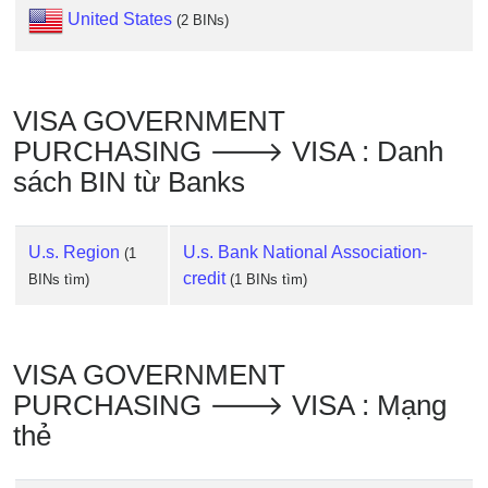
IP
United States
(2 BINs)
BIN
Checker
/
Validator
VISA GOVERNMENT
PURCHASING 🡒 VISA : Danh
sách BIN từ Banks
U.s. Region
U.s. Bank National Association-
(1
credit
BINs tìm)
(1 BINs tìm)
VISA GOVERNMENT
PURCHASING 🡒 VISA : Mạng
thẻ