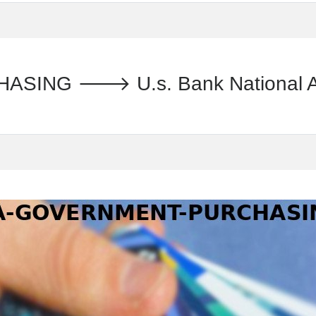
NG 🡒 U.s. Bank National Asso