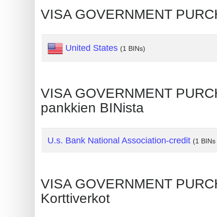
VISA GOVERNMENT PURCHASI
Generate
Credit
Card
United States
(1 BINs)
from
BIN
Credit
VISA GOVERNMENT PURCHASI
Card
pankkien BINista
Checker
Service
U.s. Bank National Association-credit
(1 BINs 
What
is
My
VISA GOVERNMENT PURCHASI
IP
Korttiverkot
Address