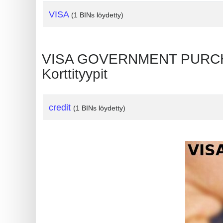
?
VISA
(1 BINs löydetty)
IP
Lookup
IP
VISA GOVERNMENT PURCHASI
BIN
Korttityypit
Checker
/
Validator
credit
(1 BINs löydetty)