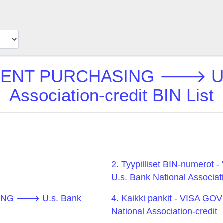
NT PURCHASING 🡒 U.s.
Association-credit BIN List
2. Tyypilliset BIN-num
U.s. Bank National Associati
ING 🡒 U.s. Bank
4. Kaikki pankit - VIS
National Association-credit