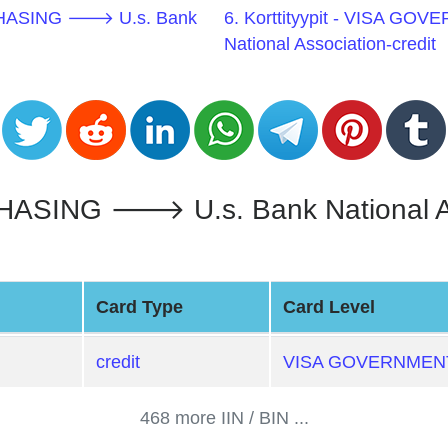
RCHASING 🡒 U.s. Bank
6. Korttityypit - VISA 
National Association-credit
G 🡒 U.s. Bank National Associ
Card Type
Card Level
credit
VISA GOVERNMEN
468 more IIN / BIN ...