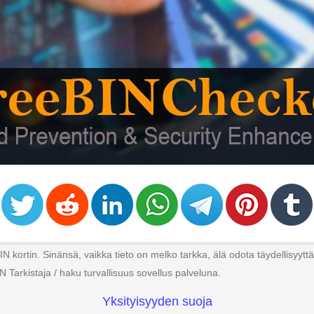
kortin. Sinänsä, vaikka tieto on melko tarkka, älä odota täydellisyyttä
N Tarkistaja / haku turvallisuus sovellus palveluna.
Yksityisyyden suoja