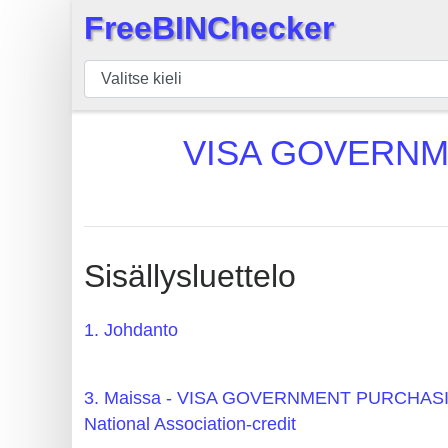
FreeBINChecker
×
BIN
Tarkistaja
BIN
VISA GOVERNME
haku
BIN
Määrä
BIN
Sisällysluettelo
API
BIN
1. Johdanto
Generator
BIN
3. Maissa - VISA GOVERNMENT PURCHAS
Checker
National Association-credit
v2