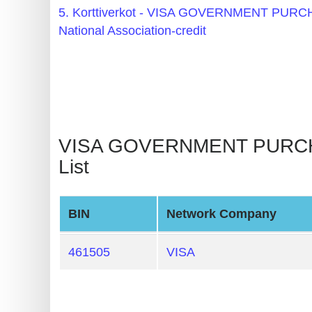
BIN
5. Korttiverkot - VISA GOVERNMENT PU
CC
National Association-credit
Generator
from
Banks
Credit
VISA GOVERNMENT PURCHASIN
Card
List
Validator
Credit
Card
BIN
Network Company
Generator
461505
VISA
Random
Credit
Card
Generator