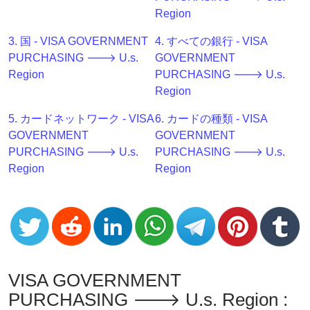
Generator
Region
BIN
3. 国 - VISA GOVERNMENT
4. すべての銀行 - VISA
Checker
PURCHASING 🡒 U.s.
GOVERNMENT
v2
Region
PURCHASING 🡒 U.s.
BIN
Region
CC
Generator
5. カードネットワーク - VISA
6. カードの種類 - VISA
from
GOVERNMENT
GOVERNMENT
Banks
PURCHASING 🡒 U.s.
PURCHASING 🡒 U.s.
Region
Region
Credit
Card
Validator
Credit
Card
VISA GOVERNMENT
Generator
PURCHASING 🡒 U.s. Region :
Random