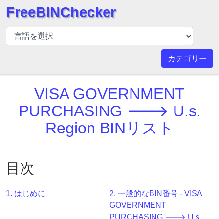
FreeBINChecker
BIN
チ
ェ
カテゴリー
ッ
カ
VISA GOVERNMENT
ー
BIN
PURCHASING 🡒 U.s.
検
Region BINリスト
索
BIN
番
目次
号
BIN
1. はじめに
2. 一般的なBIN番号 - VISA
API
GOVERNMENT
BIN
PURCHASING 🡒 U.s.