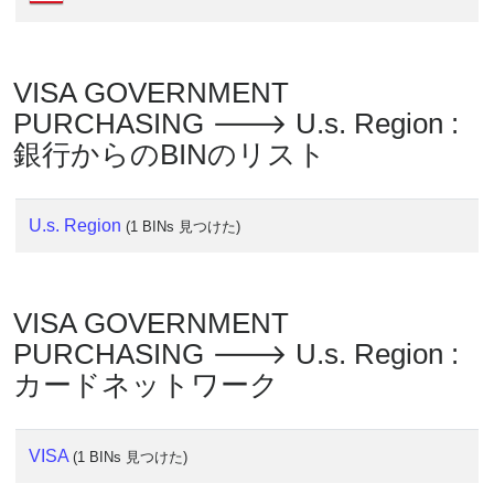
?
IP
Lookup
VISA GOVERNMENT
IP
PURCHASING 🡒 U.s. Region :
BIN
銀行からのBINのリスト
Checker
/
Validator
U.s. Region
(1 BINs 見つけた)
VISA GOVERNMENT
PURCHASING 🡒 U.s. Region :
カードネットワーク
VISA
(1 BINs 見つけた)