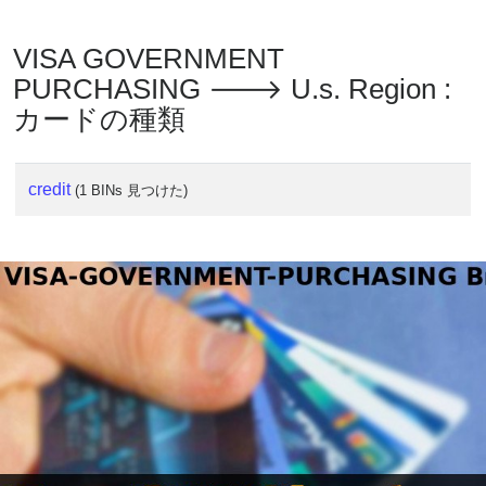
VISA GOVERNMENT
PURCHASING 🡒 U.s. Region :
カードの種類
credit
(1 BINs 見つけた)