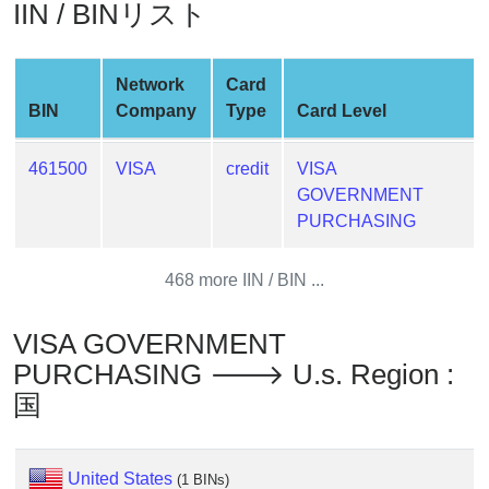
IIN / BINリスト
Credit
Card
Generator
Network
Card
Generate
BIN
Company
Type
Card Level
Credit
Card
461500
VISA
credit
VISA
from
GOVERNMENT
BIN
PURCHASING
Credit
Card
468 more IIN / BIN ...
Checker
Service
VISA GOVERNMENT
PURCHASING 🡒 U.s. Region :
What
国
is
My
IP
United States
(1 BINs)
Address