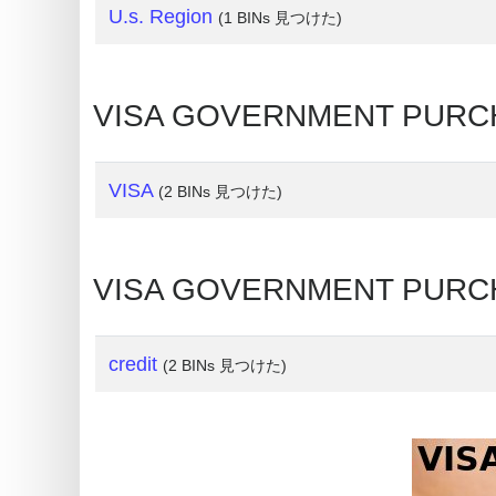
U.s. Region
(1 BINs 見つけた)
What
is
My
VISA GOVERNMENT PUR
IP
Address
?
VISA
(2 BINs 見つけた)
IP
Lookup
VISA GOVERNMENT PURC
IP
BIN
Checker
credit
(2 BINs 見つけた)
/
Validator