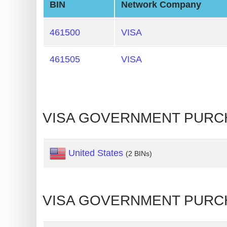
BIN
Network Company
Card
Generator
461500
VISA
Random
Credit
461505
VISA
Card
Generator
Generate
Credit
VISA GOVERNMENT PURCH
Card
from
BIN
United States
(2 BINs)
Credit
Card
Checker
VISA GOVERNMENT PUR
Service