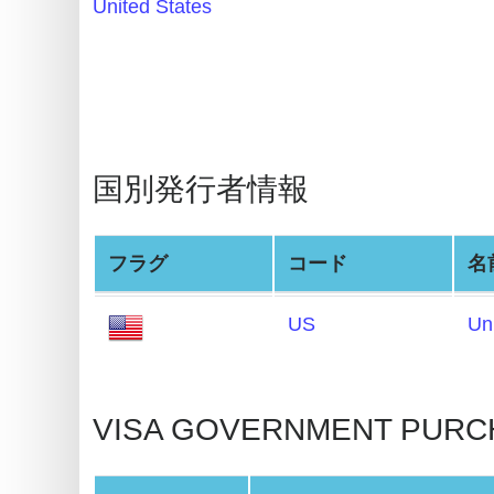
United States
BIN
Generator
BIN
Checker
v2
国別発行者情報
BIN
CC
Generator
フラグ
コード
名
from
Banks
US
Un
Credit
Card
VISA GOVERNMENT PURCHA
Validator
Credit