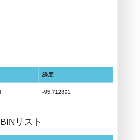
経度
4
-95.712891
 / BINリスト