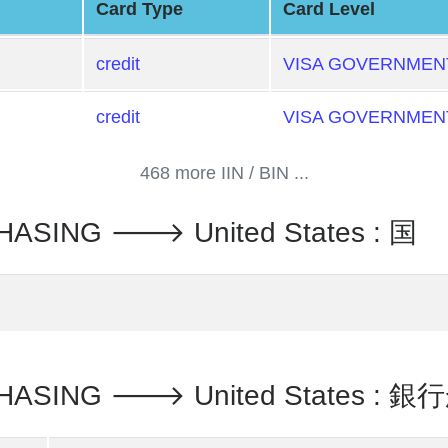
Card Type
Card Level
credit
VISA GOVERNMEN
credit
VISA GOVERNMEN
468 more IIN / BIN ...
ASING 🡒 United States : 国
CHASING 🡒 United States 