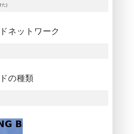
けた)
: カードネットワーク
 カードの種類