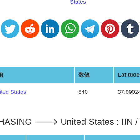
States
前
数値
Latitude
ited States
840
37.0902
SING 🡒 United States : IIN