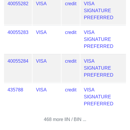
Lookup
40055282
VISA
credit
VISA
IP
SIGNATURE
BIN
PREFERRED
Checker
/
40055283
VISA
credit
VISA
Validator
SIGNATURE
PREFERRED
40055284
VISA
credit
VISA
SIGNATURE
PREFERRED
435788
VISA
credit
VISA
SIGNATURE
PREFERRED
468 more IIN / BIN ...