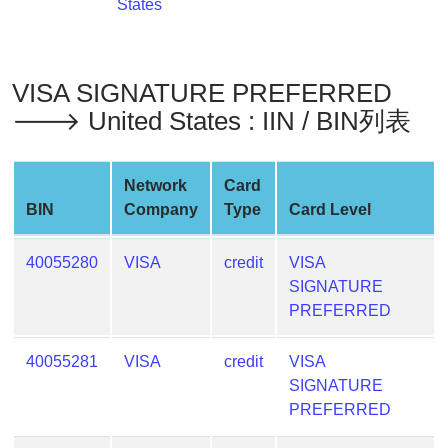
States
Generate
Credit
Card
VISA SIGNATURE PREFERRED
from
BIN
🡒 United States : IIN / BIN列表
Credit
Card
Network
Card
Checker
BIN
Company
Type
Card Level
Service
40055280
VISA
credit
VISA
What
SIGNATURE
is
PREFERRED
My
IP
40055281
VISA
credit
VISA
Address
SIGNATURE
?
PREFERRED
IP