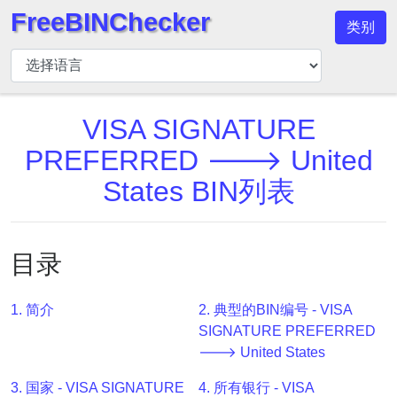
FreeBINChecker
类别
BIN
检
查
器
VISA SIGNATURE
BIN
PREFERRED 🡒 United
搜
States BIN列表
索
BIN
号
目录
BIN
API
1. 简介
2. 典型的BIN编号 - VISA
BIN
SIGNATURE PREFERRED
Generator
🡒 United States
BIN
3. 国家 - VISA SIGNATURE
4. 所有银行 - VISA
Checker