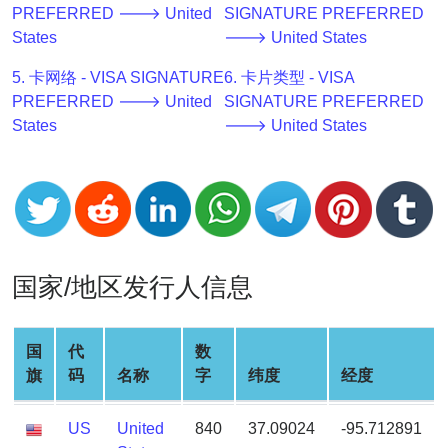
PREFERRED 🡒 United
SIGNATURE PREFERRED
v2
States
🡒 United States
BIN
CC
5. 卡网络 - VISA SIGNATURE
6. 卡片类型 - VISA
Generator
PREFERRED 🡒 United
SIGNATURE PREFERRED
from
States
🡒 United States
Banks
Credit
Card
Validator
Credit
国家/地区发行人信息
Card
Generator
国
代
数
Random
旗
码
名称
字
纬度
经度
Credit
Card
US
United
840
37.09024
-95.712891
Generator