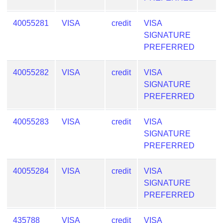
from
BIN
40055281
VISA
credit
VISA
SIGNATURE
Credit
PREFERRED
Card
Checker
Service
40055282
VISA
credit
VISA
SIGNATURE
PREFERRED
What
is
40055283
VISA
credit
VISA
My
SIGNATURE
IP
PREFERRED
Address
?
40055284
VISA
credit
VISA
IP
SIGNATURE
Lookup
PREFERRED
IP
BIN
435788
VISA
credit
VISA