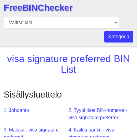
FreeBINChecker
BIN
Tarkistaja
BIN
Kategoria
haku
BIN
visa signature preferred BIN
Määrä
List
BIN
API
BIN
Sisällysluettelo
Generator
BIN
1. Johdanto
2. Tyypilliset BIN-numerot -
Checker
visa signature preferred
v2
BIN
3. Maissa - visa signature
4. Kaikki pankit - visa