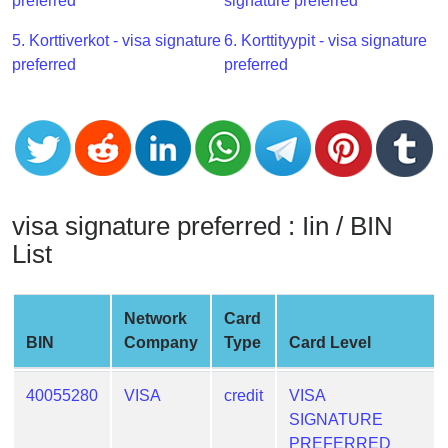
CC
preferred
signature preferred
Generator
5. Korttiverkot - visa signature
6. Korttityypit - visa signature
from
preferred
preferred
Banks
Credit
Card
Validator
Credit
visa signature preferred : Iin / BIN
Card
List
Generator
Random
Credit
Network
Card
Card
BIN
Company
Type
Card Level
Generator
Generate
40055280
VISA
credit
VISA
Credit
SIGNATURE
Card
PREFERRED