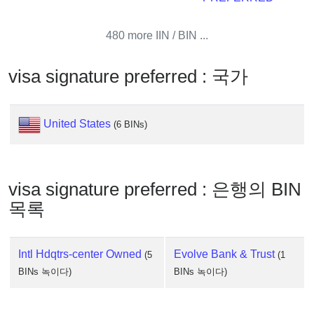
IP
Lookup
480 more IIN / BIN ...
IP
BIN
visa signature preferred : 국가
Checker
/
Validator
United States
(6 BINs)
visa signature preferred : 은행의 BIN
목록
Intl Hdqtrs-center Owned
Evolve Bank & Trust
(5
(1
BINs 녹이다)
BINs 녹이다)