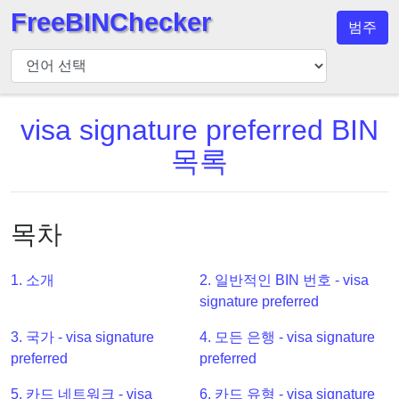
FreeBINChecker
범주
BIN
검
사
기
visa signature preferred BIN
BIN
목록
검
색
BIN
목차
번
호
1. 소개
2. 일반적인 BIN 번호 - visa
BIN
signature preferred
API
3. 국가 - visa signature
4. 모든 은행 - visa signature
BIN
preferred
preferred
Generator
BIN
5. 카드 네트워크 - visa
6. 카드 유형 - visa signature