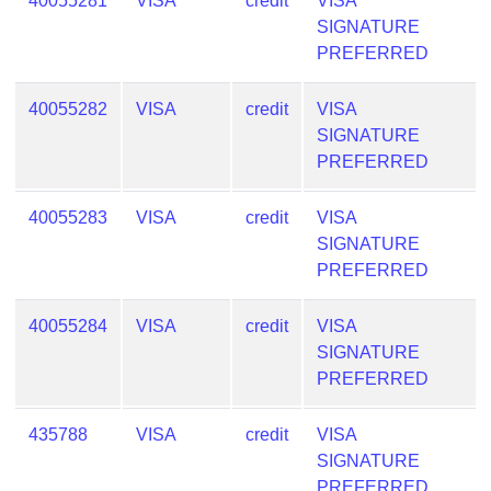
40055281
VISA
credit
VISA
Generator
SIGNATURE
Generate
PREFERRED
Credit
Card
40055282
VISA
credit
VISA
from
SIGNATURE
BIN
PREFERRED
Credit
Card
40055283
VISA
credit
VISA
Checker
SIGNATURE
Service
PREFERRED
What
40055284
VISA
credit
VISA
is
SIGNATURE
My
PREFERRED
IP
Address
435788
VISA
credit
VISA
?
SIGNATURE
PREFERRED