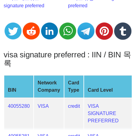
Checker
signature preferred
preferred
v2
BIN
CC
Generator
from
Banks
visa signature preferred : IIN / BIN 목
록
Credit
Card
Validator
Network
Card
BIN
Company
Type
Card Level
Credit
Card
40055280
VISA
credit
VISA
Generator
SIGNATURE
Random
PREFERRED
Credit
Card