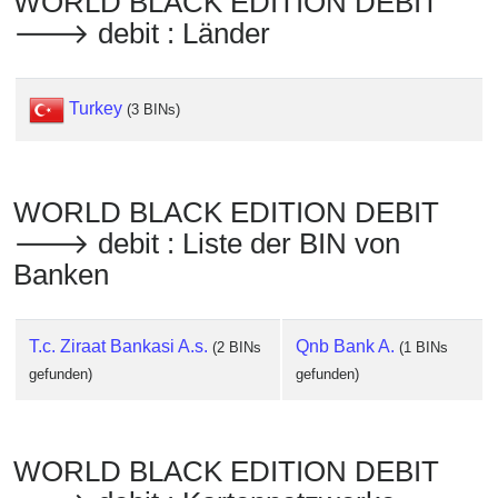
WORLD BLACK EDITION DEBIT
Checker
🡒 debit : Länder
/
Validator
Turkey
(3 BINs)
WORLD BLACK EDITION DEBIT
🡒 debit : Liste der BIN von
Banken
T.c. Ziraat Bankasi A.s.
Qnb Bank A.
(2 BINs
(1 BINs
gefunden)
gefunden)
WORLD BLACK EDITION DEBIT