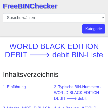
FreeBINChecker
BIN
Prüfer
BIN
Kategorie
Suche
BIN
WORLD BLACK EDITION
Nummer
DEBIT 🡒 debit BIN-Liste
BIN
API
BIN
Inhaltsverzeichnis
Generator
BIN
1. Einführung
2. Typische BIN-Nummern -
Checker
WORLD BLACK EDITION
v2
DEBIT 🡒 debit
BIN