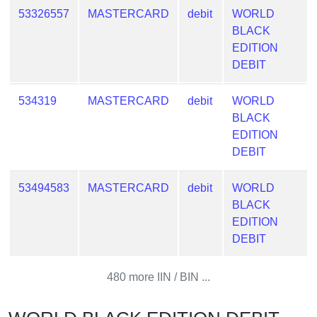
from
53326557
MASTERCARD
debit
WORLD
BIN
BLACK
EDITION
Credit
DEBIT
Card
Checker
534319
MASTERCARD
debit
WORLD
Service
BLACK
EDITION
What
DEBIT
is
My
53494583
MASTERCARD
debit
WORLD
IP
BLACK
Address
EDITION
?
DEBIT
IP
Lookup
480 more IIN / BIN ...
IP
BIN