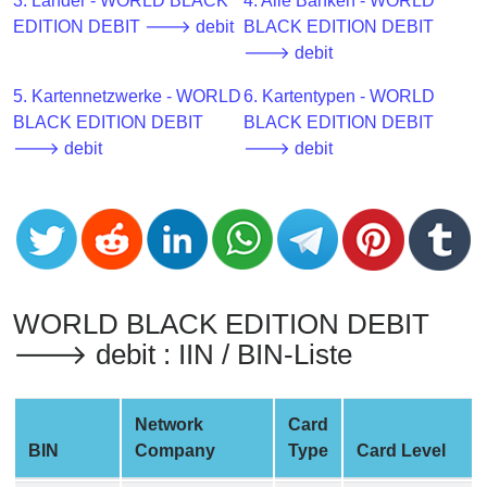
CC
3. Länder - WORLD BLACK
4. Alle Banken - WORLD
Generator
EDITION DEBIT 🡒 debit
BLACK EDITION DEBIT
from
🡒 debit
Banks
5. Kartennetzwerke - WORLD
6. Kartentypen - WORLD
BLACK EDITION DEBIT
BLACK EDITION DEBIT
Credit
🡒 debit
🡒 debit
Card
Validator
Credit
Card
Generator
Random
WORLD BLACK EDITION DEBIT
Credit
🡒 debit : IIN / BIN-Liste
Card
Generator
Network
Card
Generate
BIN
Company
Type
Card Level
Credit
Card