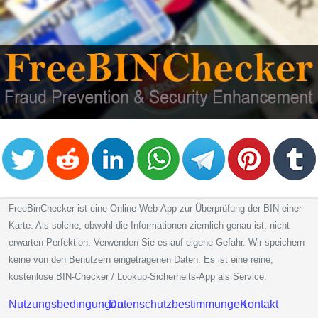
FreeBinChecker ist eine Online-Web-App zur Überprüfung der BIN einer
Karte. Als solche, obwohl die Informationen ziemlich genau ist, nicht
erwarten Perfektion. Verwenden Sie es auf eigene Gefahr. Wir speichern
keine von den Benutzern eingetragenen Daten. Es ist eine reine,
kostenlose BIN-Checker / Lookup-Sicherheits-App als Service.
Nutzungsbedingungen
Datenschutzbestimmungen
Kontakt