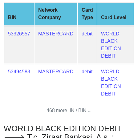
from
Network
Card
BIN
BIN
Company
Type
Card Level
Credit
Card
53326557
MASTERCARD
debit
WORLD
Checker
BLACK
Service
EDITION
DEBIT
What
is
53494583
MASTERCARD
debit
WORLD
My
BLACK
IP
EDITION
Address
DEBIT
?
IP
468 more IIN / BIN ...
Lookup
IP
WORLD BLACK EDITION DEBIT
BIN
🡒 T.c. Ziraat Bankasi, A.s. :