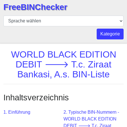
FreeBINChecker
BIN
Prüfer
BIN
Kategorie
Suche
BIN
WORLD BLACK EDITION
Nummer
DEBIT 🡒 T.c. Ziraat
BIN
Bankasi, A.s. BIN-Liste
API
BIN
Generator
Inhaltsverzeichnis
BIN
Checker
v2
1. Einführung
2. Typische BIN-Nummern -
WORLD BLACK EDITION
BIN
DEBIT 🡒 T.c. Ziraat