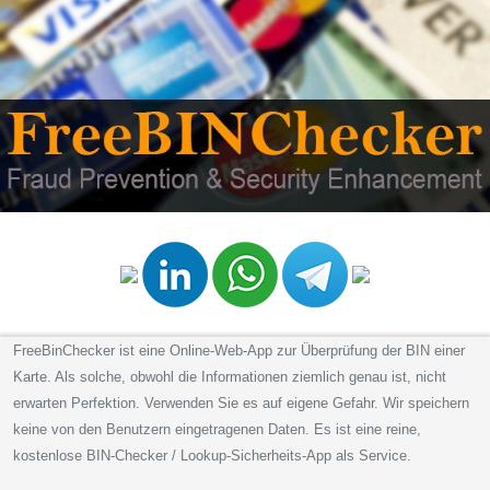
FreeBinChecker ist eine Online-Web-App zur Überprüfung der BIN einer
Karte. Als solche, obwohl die Informationen ziemlich genau ist, nicht
erwarten Perfektion. Verwenden Sie es auf eigene Gefahr. Wir speichern
keine von den Benutzern eingetragenen Daten. Es ist eine reine,
kostenlose BIN-Checker / Lookup-Sicherheits-App als Service.