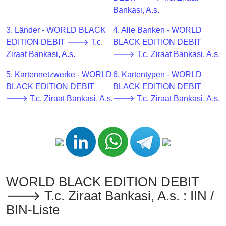
CC
Bankasi, A.s.
Generator
from
3. Länder - WORLD BLACK
4. Alle Banken - WORLD
Banks
EDITION DEBIT 🡒 T.c.
BLACK EDITION DEBIT
Ziraat Bankasi, A.s.
🡒 T.c. Ziraat Bankasi, A.s.
Credit
5. Kartennetzwerke - WORLD
6. Kartentypen - WORLD
Card
BLACK EDITION DEBIT
BLACK EDITION DEBIT
Validator
🡒 T.c. Ziraat Bankasi, A.s.
🡒 T.c. Ziraat Bankasi, A.s.
Credit
Card
Generator
Random
Credit
Card
WORLD BLACK EDITION DEBIT
Generator
🡒 T.c. Ziraat Bankasi, A.s. : IIN /
Generate
BIN-Liste
Credit
Card