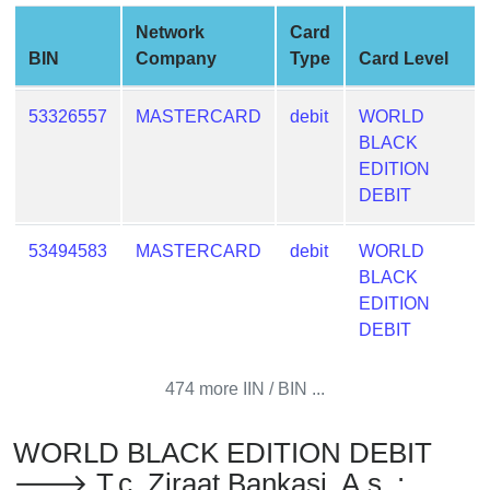
from
Network
Card
BIN
BIN
Company
Type
Card Level
Credit
Card
53326557
MASTERCARD
debit
WORLD
Checker
BLACK
Service
EDITION
DEBIT
What
is
53494583
MASTERCARD
debit
WORLD
My
BLACK
IP
EDITION
Address
DEBIT
?
IP
474 more IIN / BIN ...
Lookup
WORLD BLACK EDITION DEBIT
IP
BIN
🡒 T.c. Ziraat Bankasi, A.s. :