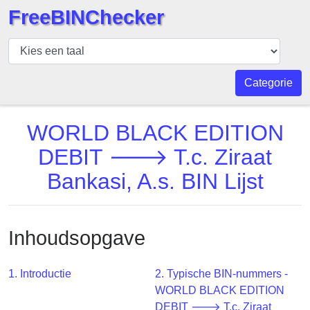
FreeBINChecker
BIN
Controleur
BIN
Categorie
Zoeken
BIN
WORLD BLACK EDITION
Aantal
DEBIT 🡒 T.c. Ziraat
BIN
Bankasi, A.s. BIN Lijst
API
BIN
Generator
Inhoudsopgave
BIN
Checker
v2
1. Introductie
2. Typische BIN-nummers -
WORLD BLACK EDITION
BIN
DEBIT 🡒 T.c. Ziraat