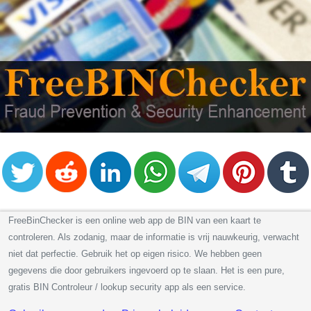
FreeBinChecker is een online web app de BIN van een kaart te
controleren. Als zodanig, maar de informatie is vrij nauwkeurig, verwacht
niet dat perfectie. Gebruik het op eigen risico. We hebben geen
gegevens die door gebruikers ingevoerd op te slaan. Het is een pure,
gratis BIN Controleur / lookup security app als een service.