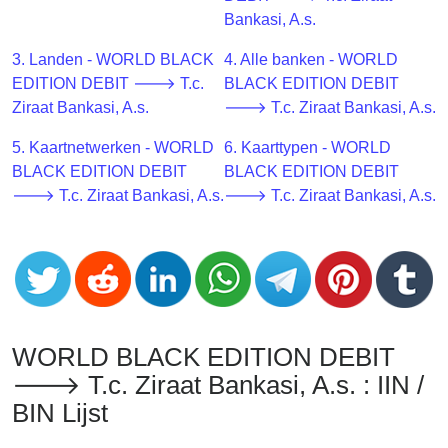
CC
Bankasi, A.s.
Generator
from
3. Landen - WORLD BLACK
4. Alle banken - WORLD
Banks
EDITION DEBIT 🡒 T.c.
BLACK EDITION DEBIT
Ziraat Bankasi, A.s.
🡒 T.c. Ziraat Bankasi, A.s.
Credit
5. Kaartnetwerken - WORLD
6. Kaarttypen - WORLD
Card
BLACK EDITION DEBIT
BLACK EDITION DEBIT
Validator
🡒 T.c. Ziraat Bankasi, A.s.
🡒 T.c. Ziraat Bankasi, A.s.
Credit
Card
Generator
Random
Credit
Card
WORLD BLACK EDITION DEBIT
Generator
🡒 T.c. Ziraat Bankasi, A.s. : IIN /
Generate
BIN Lijst
Credit
Card