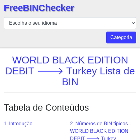
FreeBINChecker
BIN
Verificador
BIN
Categoria
Pesquisar
BIN
WORLD BLACK EDITION
Número
DEBIT 🡒 Turkey Lista de
BIN
BIN
API
BIN
Generator
Tabela de Conteúdos
BIN
Checker
v2
1. Introdução
2. Números de BIN típicos -
WORLD BLACK EDITION
BIN
DEBIT 🡒 Turkey