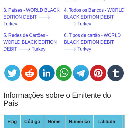
CC
Generator
3. Países - WORLD BLACK
4. Todos os Bancos - WORLD
from
EDITION DEBIT 🡒
BLACK EDITION DEBIT
Banks
Turkey
🡒 Turkey
5. Redes de Cartões -
6. Tipos de cartão - WORLD
Credit
WORLD BLACK EDITION
BLACK EDITION DEBIT
Card
DEBIT 🡒 Turkey
🡒 Turkey
Validator
Credit
Card
Generator
Random
Credit
Informações sobre o Emitente do
Card
País
Generator
Generate
Credit
Flag
Código
Nome
Numérico
Latitude
Card