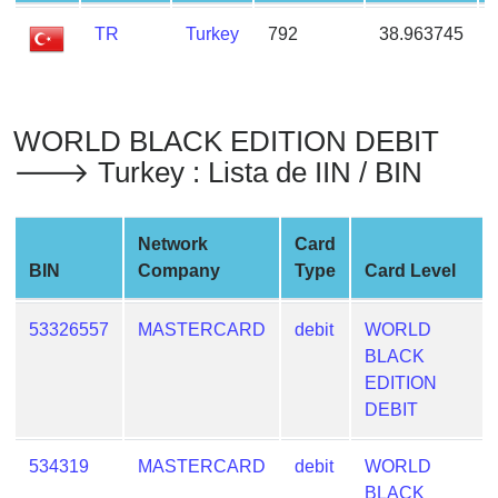
from
TR
Turkey
792
38.963745
BIN
Credit
Card
Checker
WORLD BLACK EDITION DEBIT
Service
🡒 Turkey : Lista de IIN / BIN
What
Network
Card
is
BIN
Company
Type
Card Level
My
IP
53326557
MASTERCARD
debit
WORLD
Address
BLACK
?
EDITION
IP
DEBIT
Lookup
IP
534319
MASTERCARD
debit
WORLD
BIN
BLACK