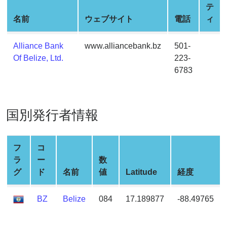
Credit
テ
Card
名前
ウェブサイト
電話
ィ
Generator
Generate
Alliance Bank
www.alliancebank.bz
501-
Credit
Of Belize, Ltd.
223-
Card
6783
from
BIN
Credit
国別発行者情報
Card
Checker
Service
フ
コ
ラ
ー
数
グ
ド
名前
値
Latitude
経度
What
is
BZ
Belize
084
17.189877
-88.49765
My
IP
Address