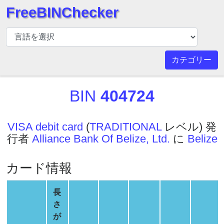
FreeBINChecker
BIN
チ
ェ
カテゴリー
ッ
カ
BIN
404724
ー
BIN
検
VISA debit card
(
TRADITIONAL
レベル) 発
索
行者
Alliance Bank Of Belize, Ltd.
に
Belize
BIN
番
カード情報
号
BIN
長
API
さ
BIN
が