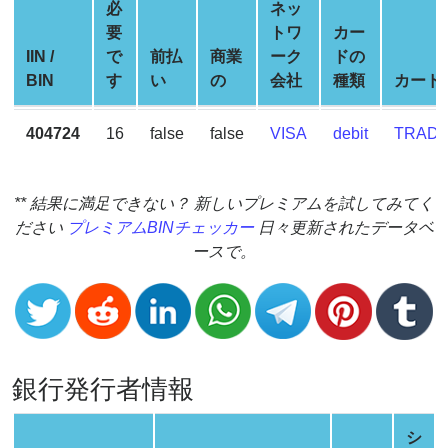
Generator
必
ネッ
要
トワ
カー
BIN
IIN /
で
前払
商業
ーク
ドの
Checker
BIN
す
い
の
会社
種類
カード
v2
BIN
404724
16
false
false
VISA
debit
TRADI
CC
Generator
from
** 結果に満足できない？ 新しいプレミアムを試してみてく
Banks
ださい
プレミアムBINチェッカー
日々更新されたデータベ
ースで。
Credit
Card
Validator
Credit
Card
銀行発行者情報
Generator
Random
シ