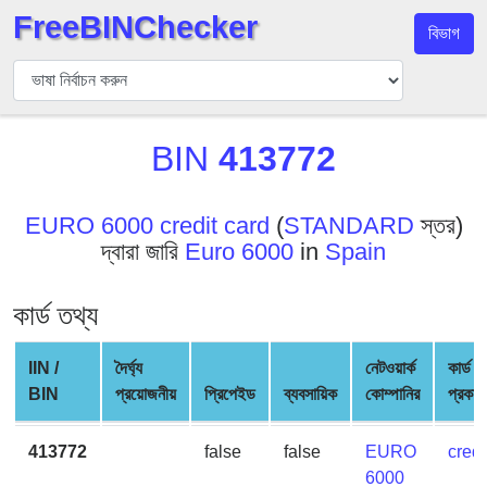
FreeBINChecker
বিভাগ
বিন
যাচাইকারী
বিন
BIN
413772
অনুসন্ধান
বিন
সংখ্যা
EURO 6000 credit card
(
STANDARD
স্তর)
দ্বারা জারি
Euro 6000
in
Spain
বিন
এপিআই
কার্ড তথ্য
BIN
Generator
IIN /
দৈর্ঘ্য
নেটওয়ার্ক
কার্ড
BIN
BIN
প্রয়োজনীয়
প্রিপেইড
ব্যবসায়িক
কোম্পানির
প্রকার
Checker
v2
413772
false
false
EURO
credi
BIN
6000