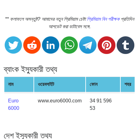
CC
Generator
from
** ফলাফলে অসন্তুষ্ট? আমাদের নতুন প্রিমিয়াম চেষ্টা
প্রিমিয়াম বিন পরীক্ষক
প্রতিদিন
Banks
আপডেট করা ডাটাবেস সঙ্গে.
Credit
Card
Validator
Credit
ব্যাংক ইস্যুকারী তথ্য
Card
Generator
নাম
ওয়েবসাইট
ফোন
শহর
Random
Credit
Euro
www.euro6000.com
34 91 596
Card
6000
53
Generator
Generate
Credit
দেশ ইস্যুকারী তথ্য
Card