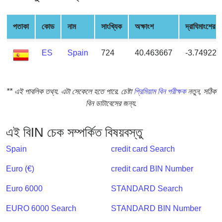
from
BIN
পতাকা
কোড
নাম
সাংখ্যিক
অক্ষাংশ
দ্রাঘিমাংশের
Credit
Card
ES
Spain
724
40.463667
-3.74922
Checker
Service
** এই পাবলিক তথ্য. এটা সেকেলে হতে পারে. চেষ্টা
প্রিমিয়াম বিন পরীক্ষক
নতুন, সঠিক
What
বিন ডাটাবেসের জন্য.
is
My
এই বিIN চেক সম্পর্কিত বিষয়বস্তু
IP
Address
Spain
credit card Search
?
Euro (€)
credit card BIN Number
IP
Lookup
Euro 6000
STANDARD Search
IP
EURO 6000 Search
STANDARD BIN Number
BIN