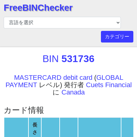
FreeBINChecker
BIN
チ
ェ
カテゴリー
ッ
カ
BIN
531736
ー
BIN
検
MASTERCARD debit card
(
GLOBAL
索
PAYMENT
レベル) 発行者
Cuets Financial
BIN
に
Canada
番
号
カード情報
BIN
API
長
BIN
さ