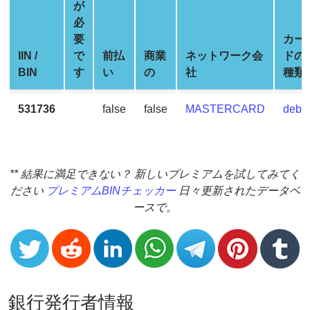
Generator
が
必
BIN
要
カー
Checker
IIN /
で
前払
商業
ネットワーク会
ドの
v2
BIN
す
い
の
社
種類
BIN
CC
531736
false
false
MASTERCARD
debit
Generator
from
Banks
** 結果に満足できない？ 新しいプレミアムを試してみてく
Credit
ださい
プレミアムBINチェッカー
日々更新されたデータベ
Card
ースで。
Validator
Credit
Card
Generator
銀行発行者情報
Random