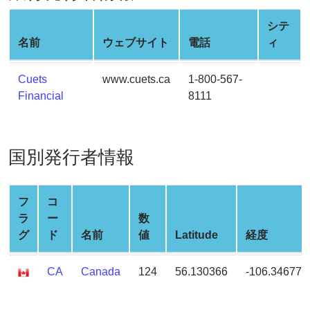
Credit
Card
シテ
Generator
名前
ウェブサイト
電話
ィ
Generate
Credit
Cuets
www.cuets.ca
1-800-567-
Card
Financial
8111
from
BIN
Credit
国別発行者情報
Card
Checker
Service
フ
コ
ラ
ー
数
グ
ド
名前
値
Latitude
経度
What
is
CA
Canada
124
56.130366
-106.346771
My
IP
Address