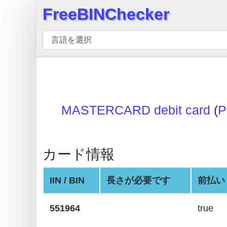
FreeBINChecker
×
BIN
チ
ェ
ッ
カ
ー
MASTERCARD debit card
(
P
BIN
検
索
カード情報
BIN
番
IIN / BIN
長さが必要です
前払い
号
551964
true
BIN
API