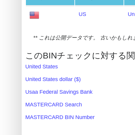
Card
Generator
US
Un
Random
Credit
** これは公開データです。 古いかもし
Card
Generator
このBINチェックに対する
Generate
Credit
United States
Card
United States dollar ($)
from
BIN
Usaa Federal Savings Bank
Credit
MASTERCARD Search
Card
MASTERCARD BIN Number
Checker
Service