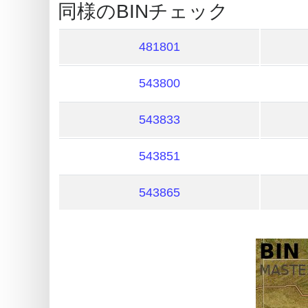
同様のBINチェック
What
is
481801
My
IP
543800
Address
?
543833
IP
Lookup
543851
IP
543865
BIN
Checker
/
Validator