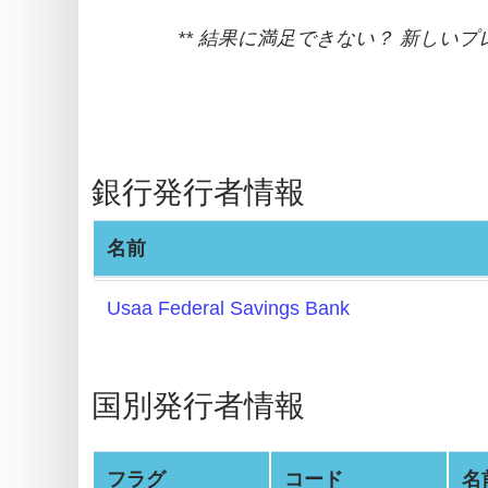
BIN
** 結果に満足できない？ 新しい
Generator
BIN
Checker
v2
銀行発行者情報
BIN
CC
名前
Generator
from
Usaa Federal Savings Bank
Banks
Credit
国別発行者情報
Card
Validator
Credit
フラグ
コード
名