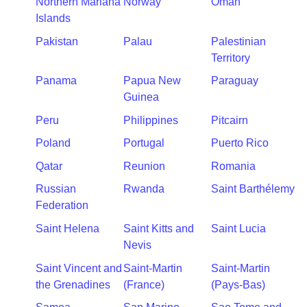
Northern Mariana
Norway
Oman
Islands
Pakistan
Palau
Palestinian
Territory
Panama
Papua New
Paraguay
Guinea
Peru
Philippines
Pitcairn
Poland
Portugal
Puerto Rico
Qatar
Reunion
Romania
Russian
Rwanda
Saint Barthélemy
Federation
Saint Helena
Saint Kitts and
Saint Lucia
Nevis
Saint Vincent and
Saint-Martin
Saint-Martin
the Grenadines
(France)
(Pays-Bas)