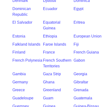
Denmark
Djibouti
Dominica
Dominican
Ecuador
Egypt
Republic
El Salvador
Equatorial
Eritrea
Guinea
Estonia
Ethiopia
European Union
Falkland Islands
Faroe Islands
Fiji
Finland
France
French Guiana
French Polynesia
French Southern
Gabon
Territories
Gambia
Gaza Strip
Georgia
Germany
Ghana
Gibraltar
Greece
Greenland
Grenada
Guadeloupe
Guam
Guatemala
Guernsey
Guinea
Guinea-Bissau