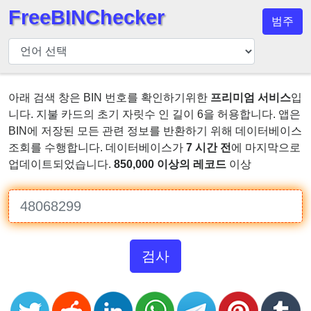
FreeBINChecker
범주
BIN
검
사
기
아래 검색 창은 BIN 번호를 확인하기위한
프리미엄 서비스
입
니다. 지불 카드의 초기 자릿수 인 길이 6을 허용합니다. 앱은
BIN
BIN에 저장된 모든 관련 정보를 반환하기 위해 데이터베이스
검
조회를 수행합니다. 데이터베이스가
7 시간 전
에 마지막으로
색
업데이트되었습니다.
850,000 이상의 레코드
이상
BIN
번
호
BIN
API
검사
BIN
Generator
BIN