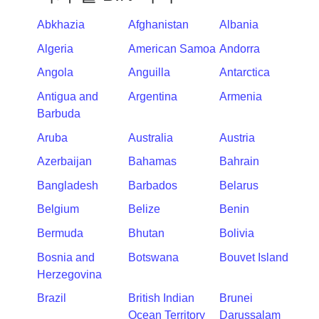
IP
Lookup
Abkhazia
Afghanistan
Albania
IP
Algeria
American Samoa
Andorra
BIN
Angola
Anguilla
Antarctica
Checker
/
Antigua and
Argentina
Armenia
Validator
Barbuda
Aruba
Australia
Austria
Azerbaijan
Bahamas
Bahrain
Bangladesh
Barbados
Belarus
Belgium
Belize
Benin
Bermuda
Bhutan
Bolivia
Bosnia and
Botswana
Bouvet Island
Herzegovina
Brazil
British Indian
Brunei
Ocean Territory
Darussalam