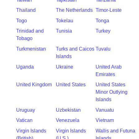
Thailand
The Netherlands
Timor-Leste
Togo
Tokelau
Tonga
Trinidad and
Tunisia
Turkey
Tobago
Turkmenistan
Turks and Caicos
Tuvalu
Islands
Uganda
Ukraine
United Arab
Emirates
United Kingdom
United States
United States
Minor Outlying
Islands
Uruguay
Uzbekistan
Vanuatu
Vatican
Venezuela
Vietnam
Virgin Islands
Virgin Islands
Wallis and Futuna
(British)
(U.S.)
Islands