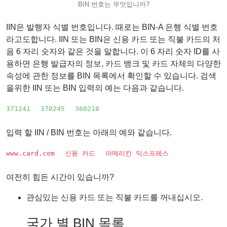
Generator
BIN 번호는 무엇입니까?
Generate
IIN은 발행자 식별 번호입니다. 때로는 BIN-A 은행 식별 번호
Credit
라고도합니다. IIN 또는 BIN은 신용 카드 또는 직불 카드의 처
Card
음 6 자리 숫자와 같은 것을 말합니다. 이 6 자리 숫자 ID를 사
from
용하면 은행 발급자의 정보, 카드 뱅크 및 카드 자체의 다양한
BIN
속성에 관한 정보를 BIN 목록에서 확인할 수 있습니다. 검색
Credit
을위한 IIN 또는 BIN 입력의 예는 다음과 같습니다.
Card
371241
370245
360218
Checker
Service
입력 할 IIN / BIN 번호는 아래의 예와 같습니다.
What
www.card.com
신용 카드
아메리칸 익스프레스
is
My
여전히 힘든 시간이 있습니까?
IP
관심있는 신용 카드 또는 직불 카드를 꺼내십시오.
Address
?
국가 별 BIN 목록