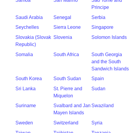
Samoa
San Marino
Sao Tome and
Principe
Saudi Arabia
Senegal
Serbia
Seychelles
Sierra Leone
Singapore
Slovakia (Slovak
Slovenia
Solomon Islands
Republic)
Somalia
South Africa
South Georgia
and the South
Sandwich Islands
South Korea
South Sudan
Spain
Sri Lanka
St. Pierre and
Sudan
Miquelon
Suriname
Svalbard and Jan
Swaziland
Mayen Islands
Sweden
Switzerland
Syria
Taiwan
Tajikistan
Tanzania