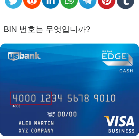
Checker
v2
BIN
BIN 번호는 무엇입니까?
CC
Generator
from
Banks
Credit
Card
Validator
Credit
Card
Generator
Random
Credit
Card