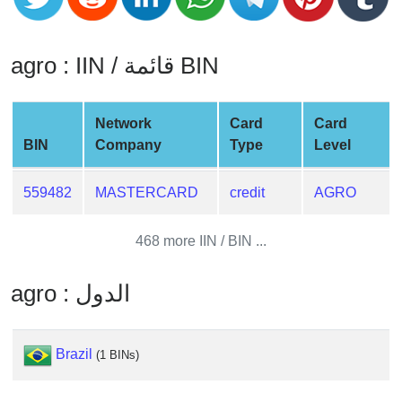
CC
Generator
from
agro : IIN / قائمة BIN
Banks
Credit
Network
Card
Card
Card
BIN
Company
Type
Level
Validator
Credit
559482
MASTERCARD
credit
AGRO
Card
Generator
468 more IIN / BIN ...
Random
Credit
agro : الدول
Card
Generator
Generate
Brazil
(1 BINs)
Credit
Card