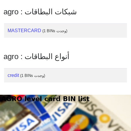
from
agro : شبكات البطاقات
BIN
Credit
Card
MASTERCARD
(1 BINs وجدت)
Checker
Service
agro : أنواع البطاقات
What
is
My
credit
(1 BINs وجدت)
IP
Address
?
IP
Lookup
IP
BIN