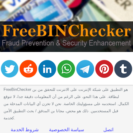
Checker
/
Validator
FreeBinChecker هو التطبيق على شبكة الإنترنت على الانترنت للتحقق من بن
لبطاقة. على هذا النحو، على الرغم من أن المعلومات دقيقة جدا، لا تتوقع
الكمال. استخدمه على مسؤوليتك الخاصة. نحن لا تخزن أي البيانات المدخلة من
قبل المستخدمين. ذلك هو محض، مجانا بن المدقق / بحث التطبيق الأمن
كخدمة.
اتصل
سياسة الخصوصية
شروط الخدمة