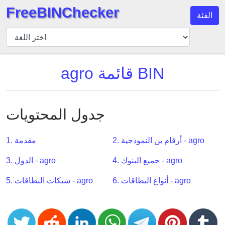
FreeBINChecker
الفئة
مدقق
BIN
بحث
agro قائمة BIN
BIN
عدد
BIN
جدول المحتويات
BIN
API
2. أرقام بن النموذجية - agro
1. مقدمة
BIN
Generator
4. جميع البنوك - agro
3. الدول - agro
BIN
6. أنواع البطاقات - agro
5. شبكات البطاقات - agro
Checker
v2
BIN