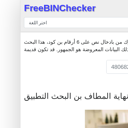
FreeBINChecker
×
مدقق
BIN
بحث
في حين كان بحث مشترك من بادخال نص على 6 أرقام بن كود، هذا البحث BIN هو الأداة المثلى للعثور على كافة المعلومات المتعلقة بنظام بن. يمكنك إدخال أي
BIN
لك البيانات المعروضة هو الجمهور. قد تكون قديمة
عدد
BIN
BIN
API
BIN
نهاية المطاف بن البحث التطبيق
Generator
BIN
Checker
v2