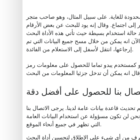
Generate
محدودة للغاية. على سبيل المثال، وهو صاحب متجر
Credit
لبحث عن بعض الأرقام BIN. ومع ذلك، وقال انه يتذكر فقط اسم البلد وجزء من اسم البنك. هذا هو
Card
ستخدام بسيطة حيث تأتي هذه الأداة البحث BIN في متناول اليدين. ويمكن أن تدخل ما وكل يتذكر في مربع البحث على جهاز المحمول له. فإن التطبيق
from
 الآن انه يمكن من خلال مسح جميع البيانات التي تم
BIN
إرجاعها، انتقل لأسفل إلى الاستعلام من الفائدة.
Credit
Card
حصول على معلومات رمز BIN. وقال إنه يود معرفة المزيد عن صناديق ذات الصلة. بواسطة هذه الأداة مكتشف بن
Checker
Service
تصال بنا للحصول على أفضل دقة
What
is
نة منذ آخر مرة تم تحديث قاعدة بيانات عامة لدينا. يرجى الاتصال بنا
My
نحن لن تكون مسؤولة عن استخدام البيانات العامة
IP
التي تظهر في جميع أنحاء الموقع.
Address