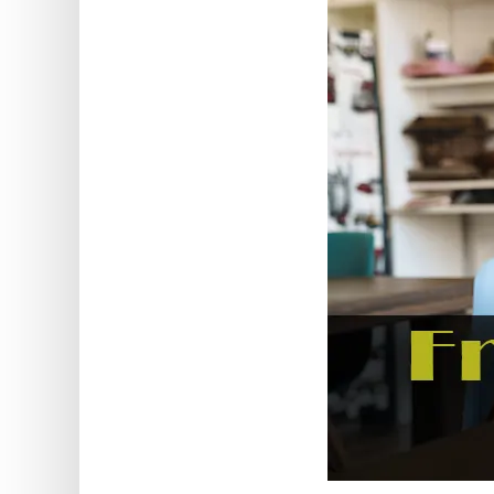
BIN
CC
Generator
from
Banks
Credit
Card
Validator
Credit
Card
Generator
Random
Credit
Card
Generator