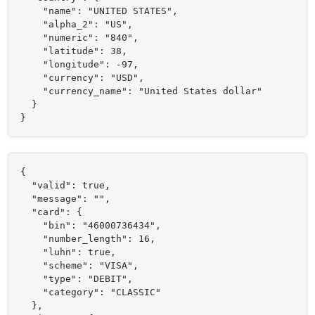
    "name": "UNITED STATES",

    "alpha_2": "US",

    "numeric": "840",

    "latitude": 38,

    "longitude": -97,

    "currency": "USD",

    "currency_name": "United States dollar"

  }

}
{

  "valid": true,

  "message": "",

  "card": {

    "bin": "46000736434",

    "number_length": 16,

    "luhn": true,

    "scheme": "VISA",

    "type": "DEBIT",

    "category": "CLASSIC"

  },
