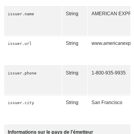
String
AMERICAN EXPR
issuer.name
String
www.americanexpr
issuer.url
String
1-800-935-9935
issuer.phone
String
San Francisco
issuer.city
Informations sur le pays de l'émetteur