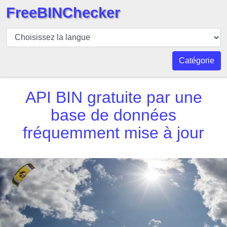
FreeBINChecker
BIN
Vérificateur
BIN
Catégorie
Recherche
Numéro
API BIN gratuite par une
BIN
base de données
BIN
fréquemment mise à jour
API
BIN
Generator
BIN
Checker
v2
BIN