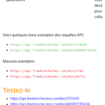
Checker
dev@f
/
pour d
Validator
collab
Voici quelques bons exemples des requêtes API:
https://api.freebinchecker.com/bin/370245
https://api.freebinchecker.com/bin/46000736434
Mauvais exemples:
https://api.freebinchecker.com/bin/3702
https://api.freebinchecker.com/bin/hello
Testez-le
https://api.freebinchecker.com/bin/370245
https://api.freebinchecker.com/bin/46000736434