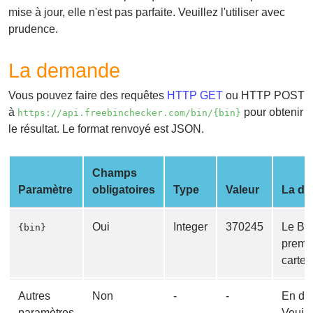
from
mise à jour, elle n'est pas parfaite. Veuillez l'utiliser avec
BIN
prudence.
Credit
La demande
Card
Checker
Vous pouvez faire des requêtes
HTTP GET
ou HTTP POST
Service
à
pour obtenir
https://api.freebinchecker.com/bin/{bin}
le résultat. Le format renvoyé est JSON.
What
is
Champs
My
Paramètre
obligatoires
Type
Valeur
La de
IP
Address
?
Oui
Integer
370245
Le BIN
{bin}
premie
IP
carte 
Lookup
IP
Autres
Non
-
-
En dé
BIN
paramètres
Veuill