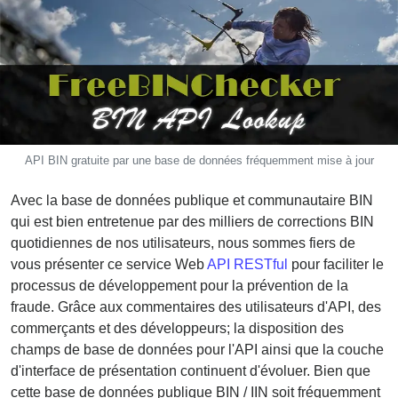
CC
Generator
from
Banks
Credit
Card
Validator
API BIN gratuite par une base de données fréquemment mise à jour
Credit
Avec la base de données publique et communautaire BIN
Card
qui est bien entretenue par des milliers de corrections BIN
Generator
quotidiennes de nos utilisateurs, nous sommes fiers de
Random
vous présenter ce service Web
API RESTful
pour faciliter le
Credit
processus de développement pour la prévention de la
Card
fraude. Grâce aux commentaires des utilisateurs d'API, des
Generator
commerçants et des développeurs; la disposition des
Generate
champs de base de données pour l'API ainsi que la couche
Credit
d'interface de présentation continuent d'évoluer. Bien que
Card
cette base de données publique BIN / IIN soit fréquemment