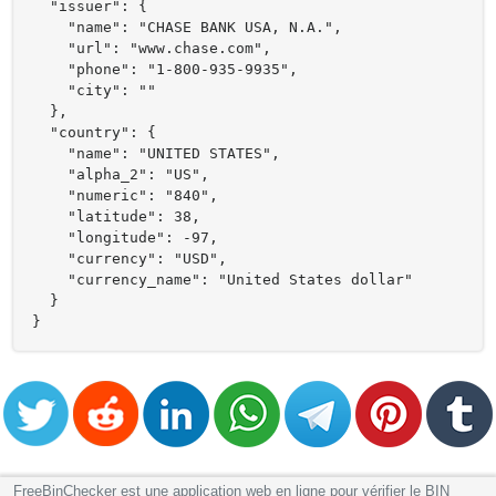
  "issuer": {

    "name": "CHASE BANK USA, N.A.",

    "url": "www.chase.com",

    "phone": "1-800-935-9935",

    "city": ""

  },

  "country": {

    "name": "UNITED STATES",

    "alpha_2": "US",

    "numeric": "840",

    "latitude": 38,

    "longitude": -97,

    "currency": "USD",

    "currency_name": "United States dollar"

  }

}
FreeBinChecker est une application web en ligne pour vérifier le BIN