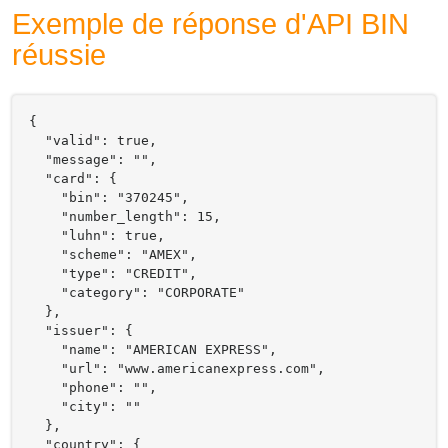
Exemple de réponse d'API BIN
réussie
{

  "valid": true,

  "message": "",

  "card": {

    "bin": "370245",

    "number_length": 15,

    "luhn": true,

    "scheme": "AMEX",

    "type": "CREDIT",

    "category": "CORPORATE"

  },

  "issuer": {

    "name": "AMERICAN EXPRESS",

    "url": "www.americanexpress.com",

    "phone": "",

    "city": ""

  },

  "country": {
