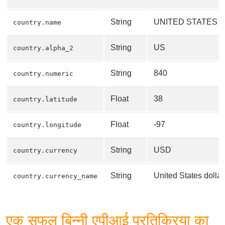
String
UNITED STATES
country.name
String
US
country.alpha_2
String
840
country.numeric
Float
38
country.latitude
Float
-97
country.longitude
String
USD
country.currency
String
United States dollar
country.currency_name
एक सफल बिन्नी एपीआई प्रतिक्रिया का