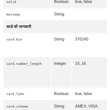
Boolean
true, false
valid
String
message
कार्ड की जानकारी
String
370245
card.bin
Integer
15, 16
card.number_length
Boolean
true, false
card.luhn
String
AMEX, VISA,
card.scheme