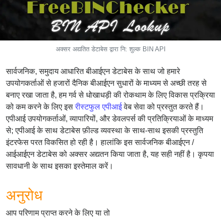
CC
Generator
from
Banks
अक्सर अद्यतित डेटाबेस द्वारा नि: शुल्क BIN API
Credit
सार्वजनिक, समुदाय आधारित बीआईएन डेटाबेस के साथ जो हमारे
Card
उपयोगकर्ताओं से हजारों दैनिक बीआईएन सुधारों के माध्यम से अच्छी तरह से
Validator
बनाए रखा जाता है, हम गर्व से धोखाधड़ी की रोकथाम के लिए विकास प्रक्रिया
Credit
को कम करने के लिए इस
रीस्टफुल एपीआई
वेब सेवा को प्रस्तुत करते हैं।
Card
एपीआई उपयोगकर्ताओं, व्यापारियों, और डेवलपर्स की प्रतिक्रियाओं के माध्यम
Generator
से; एपीआई के साथ डेटाबेस फ़ील्ड व्यवस्था के साथ-साथ इसकी प्रस्तुति
इंटरफेस परत विकसित हो रही है। हालांकि इस सार्वजनिक बीआईएन /
Random
आईआईएन डेटाबेस को अक्सर अद्यतन किया जाता है, यह सही नहीं है। कृपया
Credit
सावधानी के साथ इसका इस्तेमाल करें।
Card
Generator
अनुरोध
Generate
Credit
आप परिणाम प्राप्त करने के लिए या तो
Card