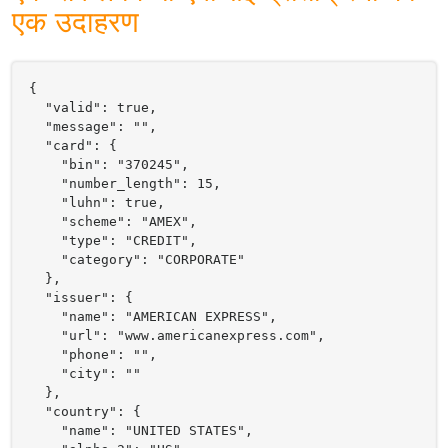
एक उदाहरण
{

  "valid": true,

  "message": "",

  "card": {

    "bin": "370245",

    "number_length": 15,

    "luhn": true,

    "scheme": "AMEX",

    "type": "CREDIT",

    "category": "CORPORATE"

  },

  "issuer": {

    "name": "AMERICAN EXPRESS",

    "url": "www.americanexpress.com",

    "phone": "",

    "city": ""

  },

  "country": {

    "name": "UNITED STATES",
