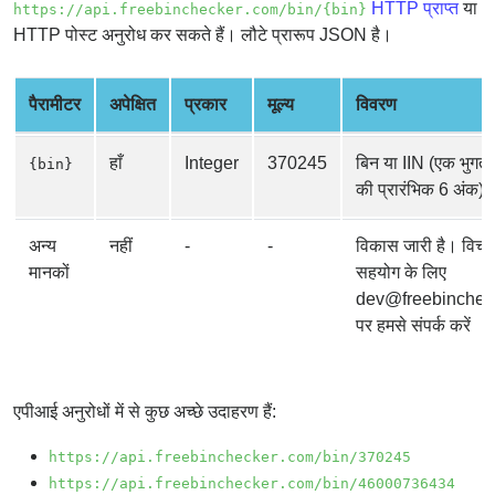
HTTP प्राप्त
या
https://api.freebinchecker.com/bin/{bin}
from
HTTP पोस्ट अनुरोध कर सकते हैं। लौटे प्रारूप JSON है।
BIN
Credit
पैरामीटर
अपेक्षित
प्रकार
मूल्य
विवरण
Card
Checker
Service
हाँ
Integer
370245
बिन या IIN (एक भुगता
{bin}
की प्रारंभिक 6 अंक)
What
अन्य
नहीं
-
-
विकास जारी है। विचा
is
मानकों
सहयोग के लिए
My
dev@freebinchec
IP
पर हमसे संपर्क करें
Address
?
IP
एपीआई अनुरोधों में से कुछ अच्छे उदाहरण हैं:
Lookup
IP
https://api.freebinchecker.com/bin/370245
BIN
https://api.freebinchecker.com/bin/46000736434