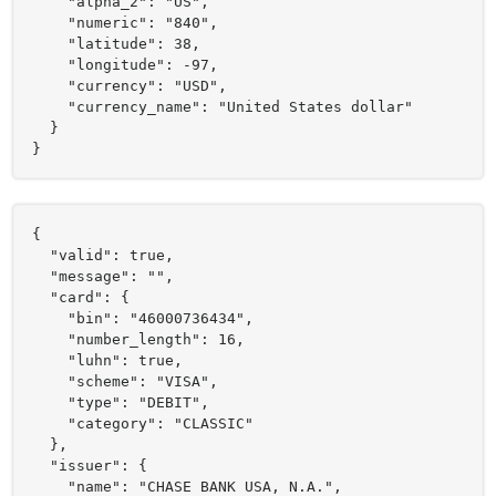
    "alpha_2": "US",

    "numeric": "840",

    "latitude": 38,

    "longitude": -97,

    "currency": "USD",

    "currency_name": "United States dollar"

  }

}
{

  "valid": true,

  "message": "",

  "card": {

    "bin": "46000736434",

    "number_length": 16,

    "luhn": true,

    "scheme": "VISA",

    "type": "DEBIT",

    "category": "CLASSIC"

  },

  "issuer": {

    "name": "CHASE BANK USA, N.A.",
