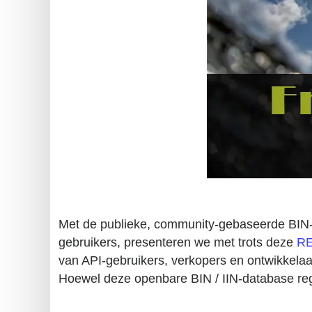
BIN
CC
Generator
from
Banks
Credit
Card
Validator
Credit
Card
Met de publieke, community-gebaseerde BIN-
Generator
gebruikers, presenteren we met trots deze
RE
Random
van API-gebruikers, verkopers en ontwikkelaar
Credit
Hoewel deze openbare BIN / IIN-database regel
Card
Generator