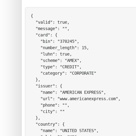
{

  "valid": true,

  "message": "",

  "card": {

    "bin": "370245",

    "number_length": 15,

    "luhn": true,

    "scheme": "AMEX",

    "type": "CREDIT",

    "category": "CORPORATE"

  },

  "issuer": {

    "name": "AMERICAN EXPRESS",

    "url": "www.americanexpress.com",

    "phone": "",

    "city": ""

  },

  "country": {

    "name": "UNITED STATES",
