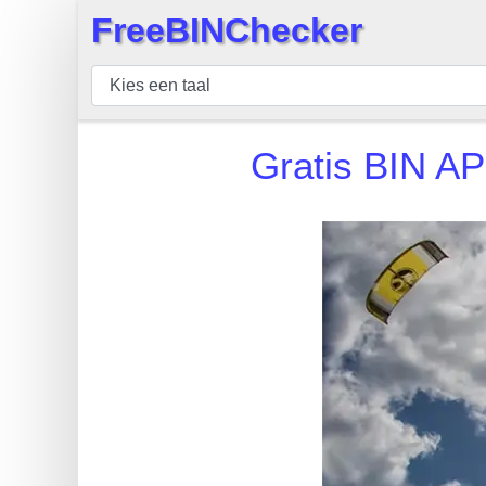
FreeBINChecker
×
BIN
Controleur
BIN
Gratis BIN AP
Zoeken
BIN
Aantal
BIN
API
BIN
Generator
BIN
Checker
v2