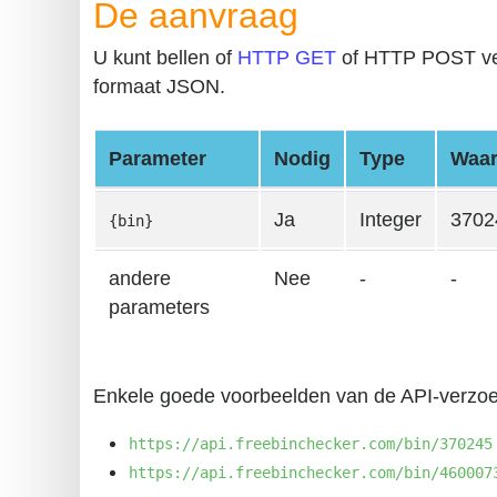
De aanvraag
Generate
U kunt bellen of
HTTP GET
of HTTP POST ve
Credit
formaat JSON.
Card
from
BIN
Parameter
Nodig
Type
Waa
Credit
Ja
Integer
3702
Card
{bin}
Checker
andere
Nee
-
-
Service
parameters
What
is
Enkele goede voorbeelden van de API-verzoe
My
IP
https://api.freebinchecker.com/bin/370245
Address
https://api.freebinchecker.com/bin/460007