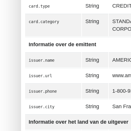
String
CREDIT
card.type
String
STAND
card.category
CORPO
Informatie over de emittent
String
AMERI
issuer.name
String
www.am
issuer.url
String
1-800-9
issuer.phone
String
San Fra
issuer.city
Informatie over het land van de uitgever