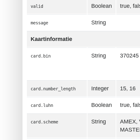
Boolean
true, fa
valid
String
message
Kaartinformatie
String
370245
card.bin
Integer
15, 16
card.number_length
Boolean
true, fa
card.luhn
String
AMEX, 
card.scheme
MASTE