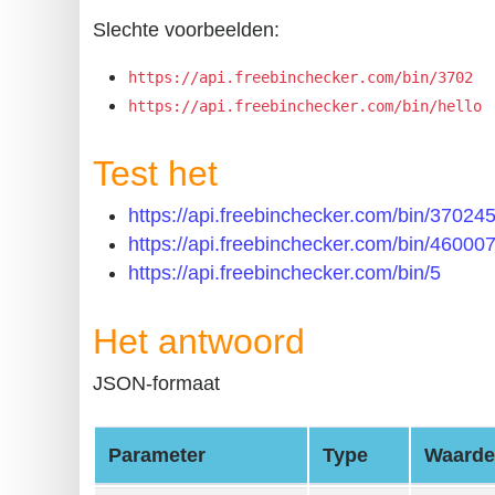
?
Slechte voorbeelden:
IP
Lookup
https://api.freebinchecker.com/bin/3702
https://api.freebinchecker.com/bin/hello
IP
BIN
Test het
Checker
/
https://api.freebinchecker.com/bin/37024
Validator
https://api.freebinchecker.com/bin/4600
https://api.freebinchecker.com/bin/5
Het antwoord
JSON-formaat
Parameter
Type
Waarde