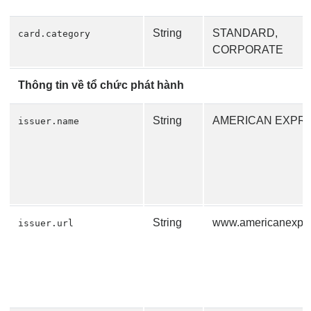
String
STANDARD,
card.category
CORPORATE
Thông tin về tổ chức phát hành
String
AMERICAN EXPR
issuer.name
String
www.americanexpr
issuer.url