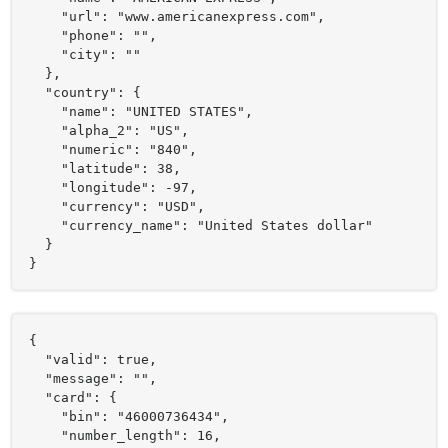
    "url": "www.americanexpress.com",

    "phone": "",

    "city": ""

  },

  "country": {

    "name": "UNITED STATES",

    "alpha_2": "US",

    "numeric": "840",

    "latitude": 38,

    "longitude": -97,

    "currency": "USD",

    "currency_name": "United States dollar"

  }

}
{

  "valid": true,

  "message": "",

  "card": {

    "bin": "46000736434",

    "number_length": 16,
