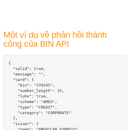
Một ví dụ về phản hồi thành
công của BIN API
{

  "valid": true,

  "message": "",

  "card": {

    "bin": "370245",

    "number_length": 15,

    "luhn": true,

    "scheme": "AMEX",

    "type": "CREDIT",

    "category": "CORPORATE"

  },

  "issuer": {

    "name": "AMERICAN EXPRESS",
