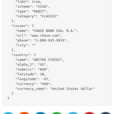
    "luhn": true,

    "scheme": "VISA",

    "type": "DEBIT",

    "category": "CLASSIC"

  },

  "issuer": {

    "name": "CHASE BANK USA, N.A.",

    "url": "www.chase.com",

    "phone": "1-800-935-9935",

    "city": ""

  },

  "country": {

    "name": "UNITED STATES",

    "alpha_2": "US",

    "numeric": "840",

    "latitude": 38,

    "longitude": -97,

    "currency": "USD",

    "currency_name": "United States dollar"

  }

}