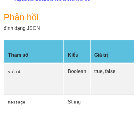
Phản hồi
định dạng JSON
Tham số
Kiểu
Giá trị
Boolean
true, false
valid
String
message