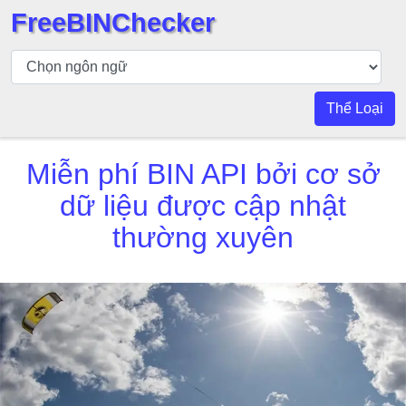
FreeBINChecker
Kiểm
tra
BIN
Thể Loại
Tìm
kiếm
Miễn phí BIN API bởi cơ sở
BIN
dữ liệu được cập nhật
Số
BIN
thường xuyên
BIN
API
BIN
Generator
BIN
Checker
v2