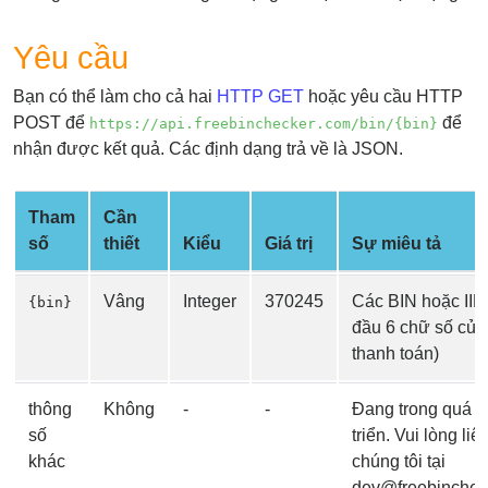
Credit
Card
Yêu cầu
from
Bạn có thể làm cho cả hai
HTTP GET
hoặc yêu cầu HTTP
BIN
POST để
để
https://api.freebinchecker.com/bin/{bin}
Credit
nhận được kết quả. Các định dạng trả về là JSON.
Card
Checker
Service
Tham
Cần
số
thiết
Kiểu
Giá trị
Sự miêu tả
What
is
Vâng
Integer
370245
Các BIN hoặc IIN
{bin}
My
đầu 6 chữ số của
IP
thanh toán)
Address
?
thông
Không
-
-
Đang trong quá tr
số
triển. Vui lòng liê
IP
khác
chúng tôi tại
Lookup
dev@freebinchec