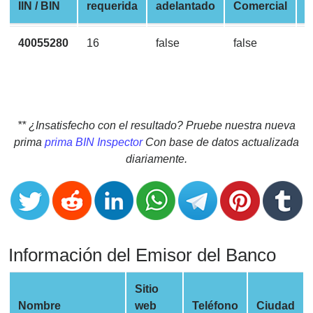
CC
IIN / BIN
requerida
adelantado
Comercial
d
Generator
from
40055280
16
false
false
V
Banks
Credit
Card
Validator
** ¿Insatisfecho con el resultado? Pruebe nuestra nueva
prima
prima BIN Inspector
Con base de datos actualizada
Credit
diariamente.
Card
Generator
Random
Credit
Card
Información del Emisor del Banco
Generator
Generate
Sitio
Credit
Nombre
web
Teléfono
Ciudad
Card