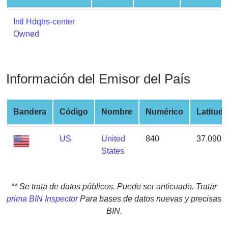
from
BIN
Intl Hdqtrs-center
Owned
Credit
Card
Checker
Service
Información del Emisor del País
What
Bandera
Código
Nombre
Numérico
Latitud
is
My
US
United
840
37.0902
IP
States
Address
?
IP
** Se trata de datos públicos. Puede ser anticuado. Tratar
Lookup
prima BIN Inspector
Para bases de datos nuevas y precisas
IP
BIN.
BIN