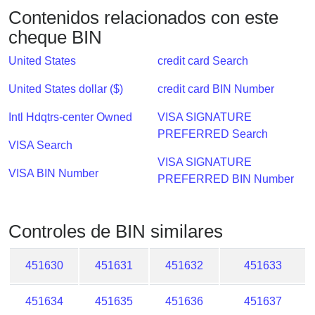
Checker
Contenidos relacionados con este
/
cheque BIN
Validator
United States
credit card Search
United States dollar ($)
credit card BIN Number
Intl Hdqtrs-center Owned
VISA SIGNATURE
PREFERRED Search
VISA Search
VISA SIGNATURE
VISA BIN Number
PREFERRED BIN Number
Controles de BIN similares
451630
451631
451632
451633
451634
451635
451636
451637