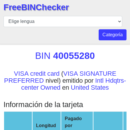
FreeBINChecker
BIN
Inspector
BIN
Categoría
Buscar
BIN
BIN
40055280
Número
BIN
VISA credit card
(
VISA SIGNATURE
API
PREFERRED
nivel) emitido por
Intl Hdqtrs-
BIN
center Owned
en
United States
Generator
BIN
Información de la tarjeta
Checker
v2
Pagado
BIN
Longitud
por
E