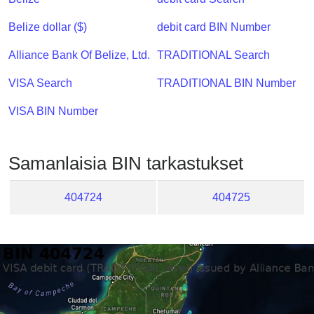
Checker
/
Belize dollar ($)
debit card BIN Number
Validator
Alliance Bank Of Belize, Ltd.
TRADITIONAL Search
VISA Search
TRADITIONAL BIN Number
VISA BIN Number
Samanlaisia ​​BIN tarkastukset
404724
404725