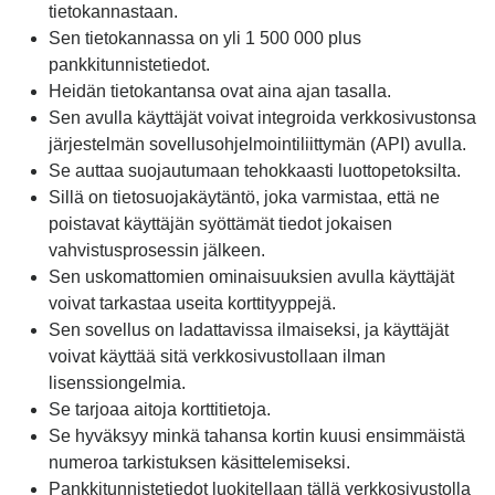
tietokannastaan.
Sen tietokannassa on yli 1 500 000 plus
pankkitunnistetiedot.
Heidän tietokantansa ovat aina ajan tasalla.
Sen avulla käyttäjät voivat integroida verkkosivustonsa
järjestelmän sovellusohjelmointiliittymän (API) avulla.
Se auttaa suojautumaan tehokkaasti luottopetoksilta.
Sillä on tietosuojakäytäntö, joka varmistaa, että ne
poistavat käyttäjän syöttämät tiedot jokaisen
vahvistusprosessin jälkeen.
Sen uskomattomien ominaisuuksien avulla käyttäjät
voivat tarkastaa useita korttityyppejä.
Sen sovellus on ladattavissa ilmaiseksi, ja käyttäjät
voivat käyttää sitä verkkosivustollaan ilman
lisenssiongelmia.
Se tarjoaa aitoja korttitietoja.
Se hyväksyy minkä tahansa kortin kuusi ensimmäistä
numeroa tarkistuksen käsittelemiseksi.
Pankkitunnistetiedot luokitellaan tällä verkkosivustolla