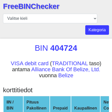
FreeBINChecker
BIN
Tarkistaja
BIN
Kategoria
haku
BIN
BIN
404724
Määrä
BIN
VISA debit card
(
TRADITIONAL
taso)
API
antama
Alliance Bank Of Belize, Ltd.
BIN
vuonna
Belize
Generator
BIN
korttitiedot
Checker
v2
IIN /
Pituus
Net
BIN
BIN
Pakollinen
Prepaid
Kaupallinen
Com