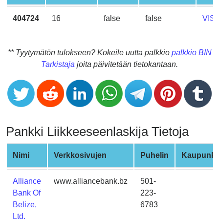
CC
Generator
404724
16
false
false
VIS
from
Banks
** Tyytymätön tulokseen? Kokeile uutta palkkio
palkkio BIN
Credit
Tarkistaja
joita päivitetään tietokantaan.
Card
Validator
Credit
Card
Generator
Pankki Liikkeeseenlaskija Tietoja
Random
Credit
Nimi
Verkkosivujen
Puhelin
Kaupunki
Card
Generator
Alliance
www.alliancebank.bz
501-
Generate
Bank Of
223-
Credit
Belize,
6783
Card
Ltd.