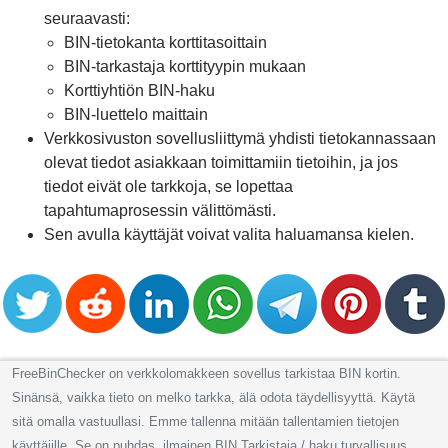
seuraavasti:
BIN-tietokanta korttitasoittain
BIN-tarkastaja korttityypin mukaan
Korttiyhtiön BIN-haku
BIN-luettelo maittain
Verkkosivuston sovellusliittymä yhdisti tietokannassaan
olevat tiedot asiakkaan toimittamiin tietoihin, ja jos
tiedot eivät ole tarkkoja, se lopettaa
tapahtumaprosessin välittömästi.
Sen avulla käyttäjät voivat valita haluamansa kielen.
FreeBinChecker on verkkolomakkeen sovellus tarkistaa BIN kortin.
Sinänsä, vaikka tieto on melko tarkka, älä odota täydellisyyttä. Käytä
sitä omalla vastuullasi. Emme tallenna mitään tallentamien tietojen
käyttäjille. Se on puhdas, ilmainen BIN Tarkistaja / haku turvallisuus