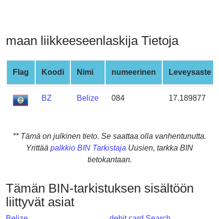
from
BIN
Credit
maan liikkeeseenlaskija Tietoja
Card
Checker
Service
Flag
Koodi
Nimi
numeerinen
Leveysaste
BZ
Belize
084
17.189877
What
is
My
IP
** Tämä on julkinen tieto. Se saattaa olla vanhentunutta.
Address
Yrittää
palkkio BIN Tarkistaja
Uusien, tarkka BIN
?
tietokantaan.
IP
Lookup
Tämän BIN-tarkistuksen sisältöön
liittyvät asiat
IP
BIN
Belize
debit card Search