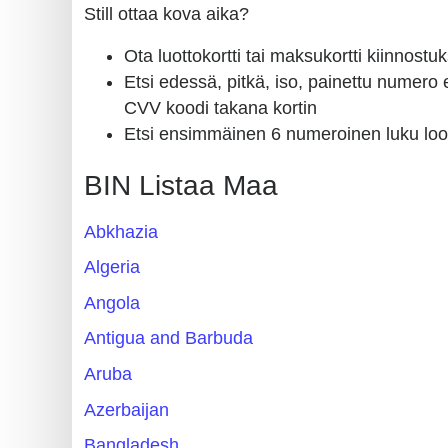
?
Still ottaa kova aika?
IP
Ota luottokortti tai maksukortti kiinnost
Lookup
Etsi edessä, pitkä, iso, painettu numero 
IP
CVV koodi takana kortin
BIN
Etsi ensimmäinen 6 numeroinen luku lo
Checker
/
BIN Listaa Maa
Validator
Abkhazia
Algeria
Angola
Antigua and Barbuda
Aruba
Azerbaijan
Bangladesh