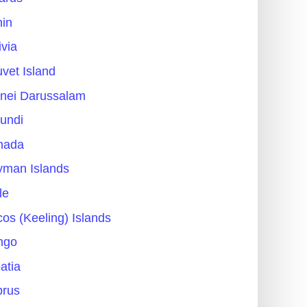
in
ivia
vet Island
nei Darussalam
undi
nada
man Islands
le
os (Keeling) Islands
ngo
atia
prus