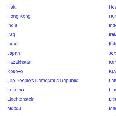
Haiti
Hea
Hong Kong
Hu
India
Ind
Iraq
Ire
Israel
Ital
Japan
Jer
Kazakhstan
Ke
Kosovo
Kuw
Lao People's Democratic Republic
Lat
Lesotho
Lib
Liechtenstein
Lit
Macau
Ma