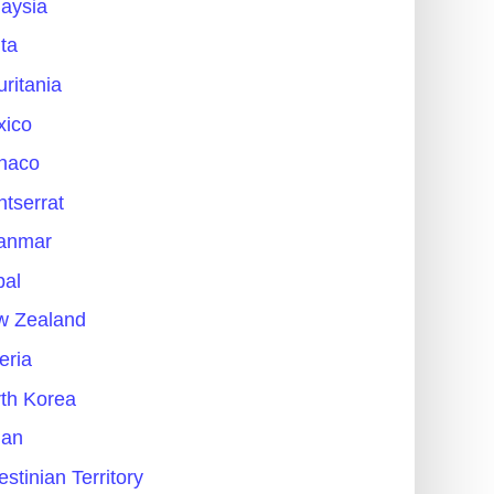
aysia
ta
ritania
xico
naco
tserrat
anmar
pal
w Zealand
eria
th Korea
an
estinian Territory