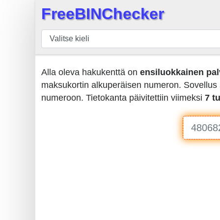
FreeBINChecker
×
BIN
Tarkistaja
BIN
Alla oleva hakukenttä on
ensiluokkainen pal
haku
maksukortin alkuperäisen numeron. Sovellus su
BIN
numeroon. Tietokanta päivitettiin viimeksi
7 t
Määrä
BIN
API
BIN
Generator
BIN
Checker
v2