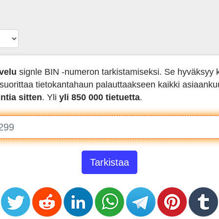
velu
signle BIN -numeron tarkistamiseksi. Se hyväksyy
orittaa tietokantahaun palauttaakseen kaikki asiaankuulu
untia sitten
. Yli
yli 850 000 tietuetta
.
Tarkistaa