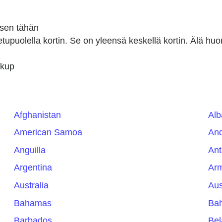
uksen tähän
etupuolella kortin. Se on yleensä keskellä kortin. Älä hu
okup
Afghanistan
Alb
American Samoa
And
Anguilla
Ant
Argentina
Ar
Australia
Aus
Bahamas
Bah
Barbados
Bel