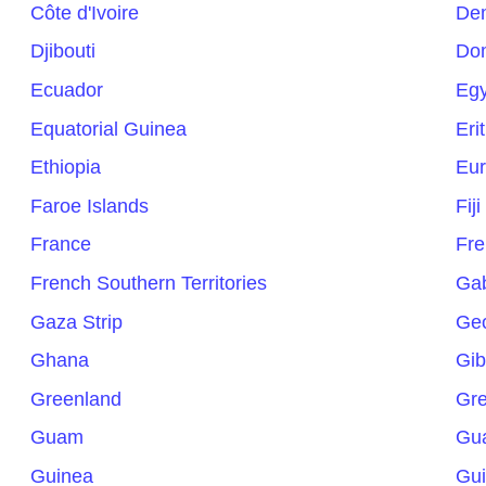
Côte d'Ivoire
Dem
Djibouti
Do
Ecuador
Egy
Equatorial Guinea
Eri
Ethiopia
Eur
Faroe Islands
Fiji
France
Fre
French Southern Territories
Ga
Gaza Strip
Geo
Ghana
Gib
Greenland
Gr
Guam
Gu
Guinea
Gui