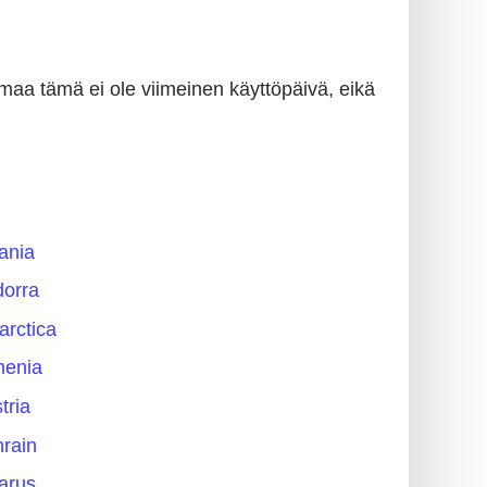
omaa tämä ei ole viimeinen käyttöpäivä, eikä
ania
orra
arctica
menia
tria
rain
arus