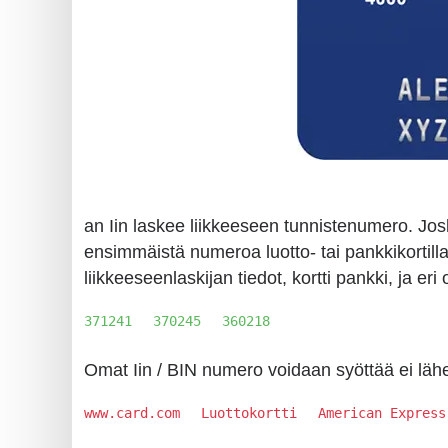
Generate
Credit
Card
from
BIN
Credit
Card
an Iin laskee liikkeeseen tunnistenumero. Jos
Checker
ensimmäistä numeroa luotto- tai pankkikortill
Service
liikkeeseenlaskijan tiedot, kortti pankki, ja er
What
371241
370245
360218
is
My
Omat Iin / BIN numero voidaan syöttää ei läh
IP
www.card.com
Luottokortti
American Express
Address