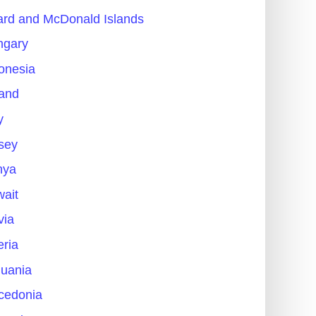
rd and McDonald Islands
ngary
onesia
land
y
sey
nya
ait
via
eria
huania
cedonia