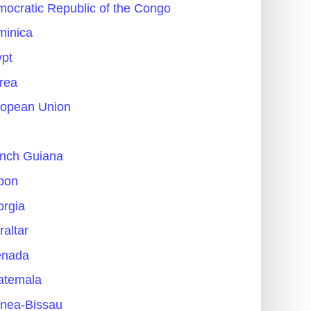
ocratic Republic of the Congo
minica
pt
trea
opean Union
nch Guiana
bon
rgia
raltar
enada
atemala
nea-Bissau