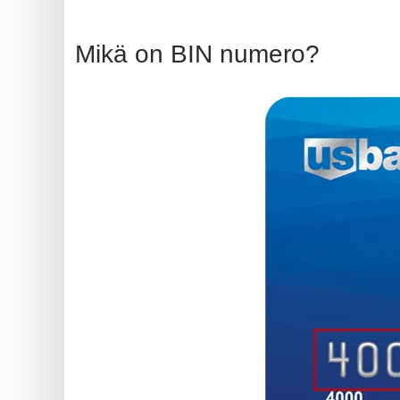
BIN
CC
Mikä on BIN numero?
Generator
from
Banks
Credit
Card
Validator
Credit
Card
Generator
Random
Credit
Card
Generator