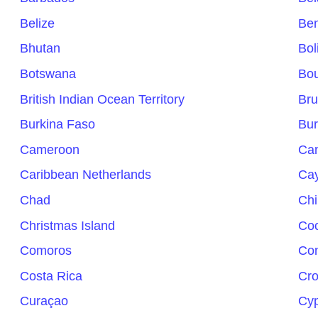
Belize
Ben
Bhutan
Bol
Botswana
Bou
British Indian Ocean Territory
Bru
Burkina Faso
Bur
Cameroon
Ca
Caribbean Netherlands
Cay
Chad
Chi
Christmas Island
Coc
Comoros
Co
Costa Rica
Cro
Curaçao
Cy