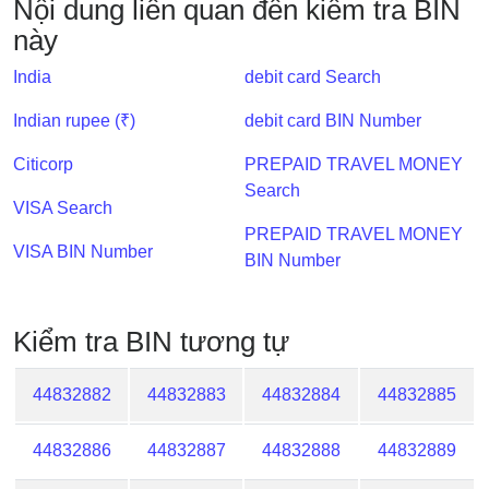
Nội dung liên quan đến kiểm tra BIN
IP
này
BIN
Checker
India
debit card Search
/
Validator
Indian rupee (₹)
debit card BIN Number
Citicorp
PREPAID TRAVEL MONEY
Search
VISA Search
PREPAID TRAVEL MONEY
VISA BIN Number
BIN Number
Kiểm tra BIN tương tự
44832882
44832883
44832884
44832885
44832886
44832887
44832888
44832889