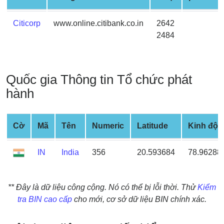
Credit
Card
Citicorp
www.online.citibank.co.in
2642
from
2484
BIN
Credit
Card
Quốc gia Thông tin Tổ chức phát
Checker
hành
Service
What
Cờ
Mã
Tên
Numeric
Latitude
Kinh độ
is
My
IN
India
356
20.593684
78.96288
IP
Address
?
** Đây là dữ liệu công cộng. Nó có thể bị lỗi thời. Thử
Kiểm
tra BIN cao cấp
cho mới, cơ sở dữ liệu BIN chính xác.
IP
Lookup