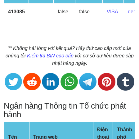
BIN
413085
false
false
VISA
debit
CC
Generator
from
Banks
** Không hài lòng với kết quả? Hãy thử cao cấp mới của
Credit
chúng tôi
Kiểm tra BIN cao cấp
với cơ sở dữ liệu được cập
Card
nhật hàng ngày.
Validator
Credit
Card
Generator
Ngân hàng Thông tin Tổ chức phát
Random
Credit
hành
Card
Generator
Điện
Thành
Generate
Tên
Trang web
thoại
phố