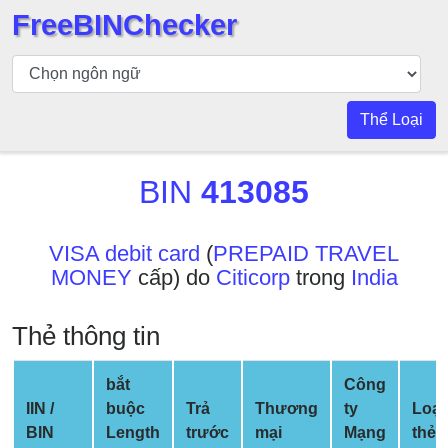
FreeBINChecker
Kiểm
tra
BIN
Thể Loại
Tìm
kiếm
BIN
413085
BIN
Số
BIN
VISA debit card
(
PREPAID TRAVEL
MONEY
cấp) do
Citicorp
trong
India
BIN
API
Thẻ thông tin
BIN
Generator
bắt
Công
BIN
IIN /
buộc
Trả
Thương
ty
Loại
Checker
BIN
Length
trước
mại
Mạng
thẻ
v2