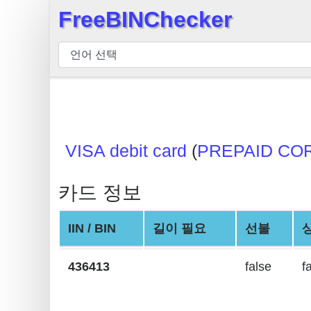
FreeBINChecker
×
BIN
검
사
기
BIN
검
VISA debit card
(
PREPAID CO
색
BIN
카드 정보
번
호
IIN / BIN
길이 필요
선불
BIN
436413
false
f
API
BIN