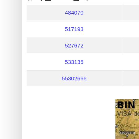
is
My
484070
IP
Address
517193
?
IP
527672
Lookup
533135
IP
BIN
55302666
Checker
/
Validator