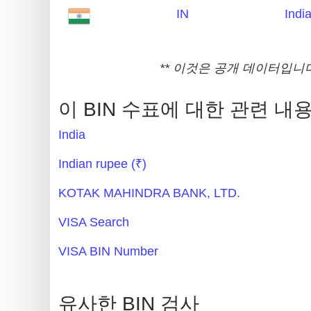
IN
Indi
Random
Credit
Card
** 이것은 공개 데이터입니다
Generator
Generate
이 BIN 수표에 대한 관련 내
Credit
Card
India
from
Indian rupee (₹)
BIN
KOTAK MAHINDRA BANK, LTD.
Credit
Card
VISA Search
Checker
VISA BIN Number
Service
What
유사한 BIN 검사