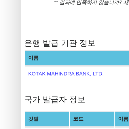
Generator
** 결과에 만족하지 않습니까?
BIN
Checker
v2
BIN
은행 발급 기관 정보
CC
Generator
이름
from
Banks
KOTAK MAHINDRA BANK, LTD.
Credit
Card
국가 발급자 정보
Validator
Credit
Card
깃발
코드
이름
Generator