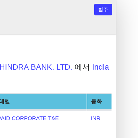
범주
HINDRA BANK, LTD.
에서
India
 레벨
통화
AID CORPORATE T&E
INR