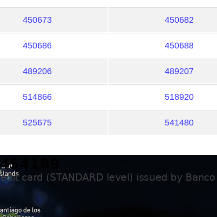
450673
450682
450686
450688
489206
489207
514866
518920
525675
541480