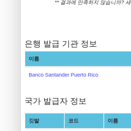
Generator
** 결과에 만족하지 않습니까?
BIN
Checker
v2
BIN
은행 발급 기관 정보
CC
Generator
이름
from
Banks
Banco Santander Puerto Rico
Credit
Card
국가 발급자 정보
Validator
Credit
Card
깃발
코드
이름
Generator