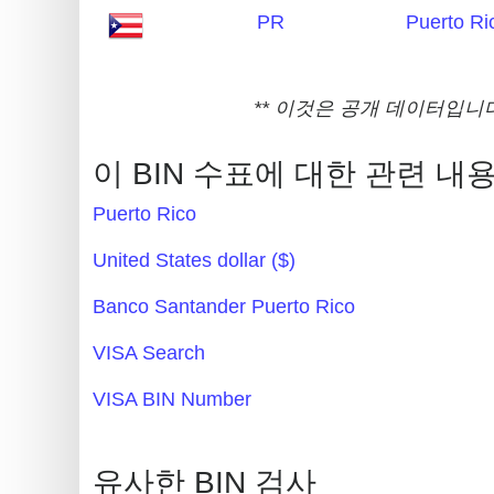
PR
Puerto Ri
Random
Credit
Card
** 이것은 공개 데이터입니다
Generator
Generate
이 BIN 수표에 대한 관련 내
Credit
Card
Puerto Rico
from
United States dollar ($)
BIN
Banco Santander Puerto Rico
Credit
Card
VISA Search
Checker
VISA BIN Number
Service
What
유사한 BIN 검사