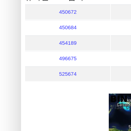
is
My
450672
IP
Address
450684
?
IP
454189
Lookup
496675
IP
BIN
525674
Checker
/
Validator