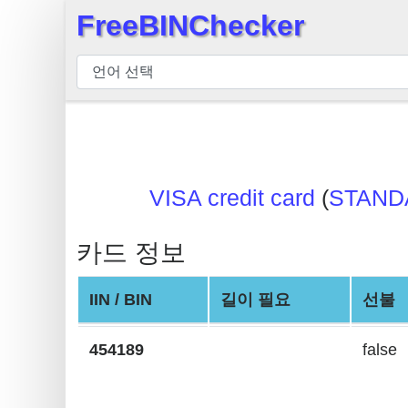
FreeBINChecker
×
BIN
검
사
기
BIN
검
VISA credit card
(
STAND
색
BIN
카드 정보
번
호
IIN / BIN
길이 필요
선불
BIN
454189
false
API
BIN