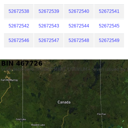
52672538
52672539
52672540
52672541
52672542
52672543
52672544
52672545
52672546
52672547
52672548
52672549