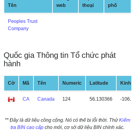
Credit
Tên
web
thoại
phố
Card
from
Peoples Trust
BIN
Company
Credit
Card
Checker
Quốc gia Thông tin Tổ chức phát
Service
hành
What
is
Cờ
Mã
Tên
Numeric
Latitude
Kinh 
My
IP
CA
Canada
124
56.130366
-106.
Address
?
** Đây là dữ liệu công cộng. Nó có thể bị lỗi thời. Thử
Kiểm
IP
tra BIN cao cấp
cho mới, cơ sở dữ liệu BIN chính xác.
Lookup