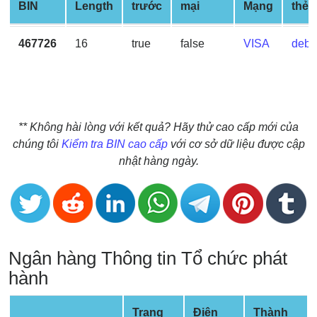
BIN
Length
trước
mại
Mạng
thẻ
BIN
CC
467726
16
true
false
VISA
debit
Generator
from
Banks
Credit
** Không hài lòng với kết quả? Hãy thử cao cấp mới của
Card
chúng tôi
Kiểm tra BIN cao cấp
với cơ sở dữ liệu được cập
Validator
nhật hàng ngày.
Credit
Card
Generator
Random
Ngân hàng Thông tin Tổ chức phát
Credit
Card
hành
Generator
Generate
Trang
Điện
Thành