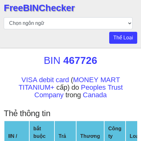
FreeBINChecker
Kiểm
tra
BIN
Thể Loại
Tìm
kiếm
BIN
467726
BIN
Số
BIN
VISA debit card
(
MONEY MART
TITANIUM+
cấp) do
Peoples Trust
BIN
Company
trong
Canada
API
BIN
Thẻ thông tin
Generator
BIN
bắt
Công
Checker
IIN /
buộc
Trả
Thương
ty
Loại
v2