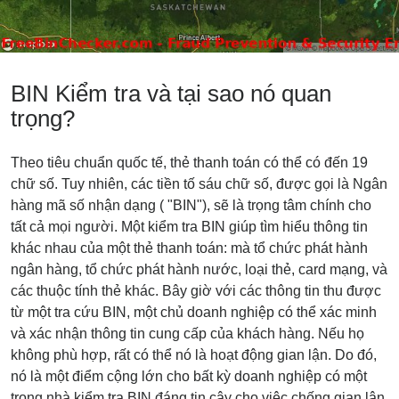
BIN Kiểm tra và tại sao nó quan
trọng?
Theo tiêu chuẩn quốc tế, thẻ thanh toán có thể có đến 19
chữ số. Tuy nhiên, các tiền tố sáu chữ số, được gọi là Ngân
hàng mã số nhận dạng ( "BIN"), sẽ là trọng tâm chính cho
tất cả mọi người. Một kiểm tra BIN giúp tìm hiểu thông tin
khác nhau của một thẻ thanh toán: mà tổ chức phát hành
ngân hàng, tổ chức phát hành nước, loại thẻ, card mạng, và
các thuộc tính thẻ khác. Bây giờ với các thông tin thu được
từ một tra cứu BIN, một chủ doanh nghiệp có thể xác minh
và xác nhận thông tin cung cấp của khách hàng. Nếu họ
không phù hợp, rất có thể nó là hoạt động gian lận. Do đó,
nó là một điểm cộng lớn cho bất kỳ doanh nghiệp có một
trong nhà kiểm tra BIN đáng tin cậy cho việc chống gian lận.