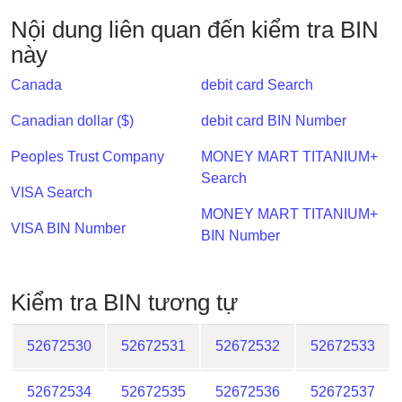
IP
Nội dung liên quan đến kiểm tra BIN
BIN
này
Checker
/
Canada
debit card Search
Validator
Canadian dollar ($)
debit card BIN Number
Peoples Trust Company
MONEY MART TITANIUM+
Search
VISA Search
MONEY MART TITANIUM+
VISA BIN Number
BIN Number
Kiểm tra BIN tương tự
52672530
52672531
52672532
52672533
52672534
52672535
52672536
52672537