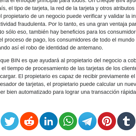
ería el enfoque principal para todos. Un cheque BIN ayud
, el tipo de tarjeta, la red de la tarjeta y otros atributos
propietario de un negocio puede verificar y validar la in
ividad fraudulenta. Por lo tanto, es una gran ventaja pa
No sólo eso, también hay beneficios para los consumid
el proceso de pago, los consumidores de todo el mundo
ando así el robo de identidad de antemano.
eque BIN es que ayudará al propietario del negocio a cobra
en el tiempo de procesamiento de las tarjetas de los clie
cargar. El propietario es capaz de recibir previamente el 
ocesador de tarjetas, el propietario puede calcular un nu
er bien automatizado para lograr una transacción rápida, 