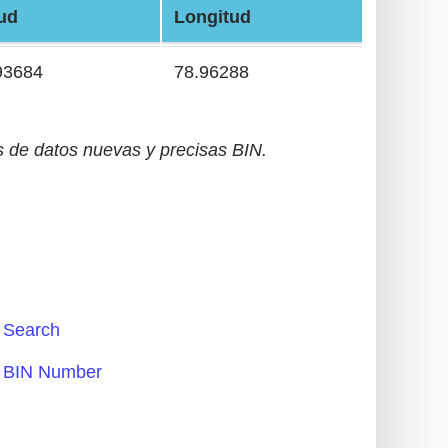
tud
Longitud
93684
78.96288
 de datos nuevas y precisas BIN.
Search
BIN Number