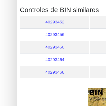
?
Controles de BIN similares
IP
Lookup
40293452
IP
BIN
40293456
Checker
/
40293460
Validator
40293464
40293468