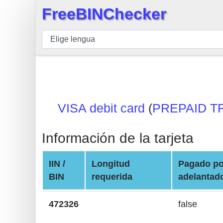
FreeBINChecker
×
BIN
Inspector
BIN
Buscar
BIN
VISA debit card
(
PREPAID T
Número
BIN
Información de la tarjeta
API
BIN
IIN /
Longitud
Pagado po
Generator
BIN
requerida
adelantad
BIN
Checker
472326
false
v2