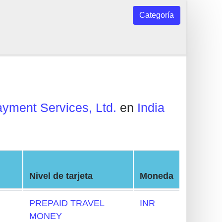
Categoría
ayment Services, Ltd.
en
India
Nivel de tarjeta
Moneda
PREPAID TRAVEL
INR
MONEY