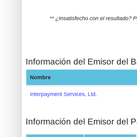
BIN
CC
** ¿Insatisfecho con el resultado?
Generator
from
Banks
Credit
Información del Emisor del 
Card
Validator
Nombre
Credit
Card
Interpayment Services, Ltd.
Generator
Random
Credit
Información del Emisor del P
Card
Generator