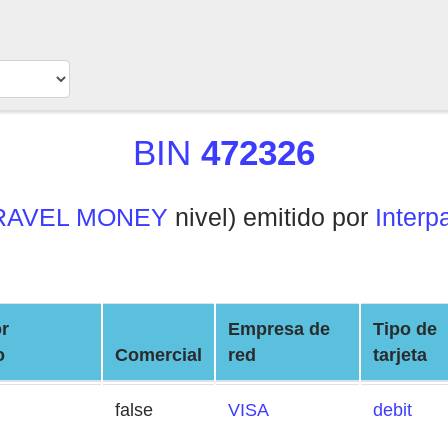
BIN
472326
RAVEL MONEY
nivel) emitido por
Interp
r
Empresa de
Tipo de
o
Comercial
red
tarjeta
false
VISA
debit