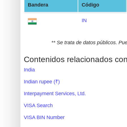
Bandera
Código
Generate
Credit
IN
Card
from
BIN
** Se trata de datos públicos. Pu
Credit
Card
Contenidos relacionados co
Checker
India
Service
Indian rupee (₹)
What
Interpayment Services, Ltd.
is
My
VISA Search
IP
VISA BIN Number
Address