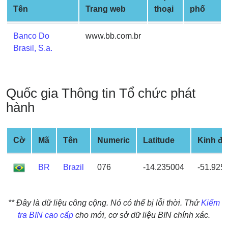
Credit
Tên
Trang web
thoại
phố
Card
from
Banco Do
www.bb.com.br
BIN
Brasil, S.a.
Credit
Card
Checker
Quốc gia Thông tin Tổ chức phát
Service
hành
What
is
Cờ
Mã
Tên
Numeric
Latitude
Kinh độ
My
IP
BR
Brazil
076
-14.235004
-51.925
Address
?
** Đây là dữ liệu công cộng. Nó có thể bị lỗi thời. Thử
Kiểm
IP
tra BIN cao cấp
cho mới, cơ sở dữ liệu BIN chính xác.
Lookup