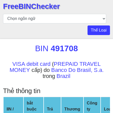
FreeBINChecker
Kiểm
tra
BIN
Thể Loại
Tìm
kiếm
BIN
491708
BIN
Số
BIN
VISA debit card
(
PREPAID TRAVEL
MONEY
cấp) do
Banco Do Brasil, S.a.
BIN
trong
Brazil
API
BIN
Thẻ thông tin
Generator
BIN
bắt
Công
Checker
IIN /
buộc
Trả
Thương
ty
Loại
v2