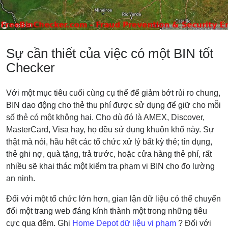
Sự cần thiết của việc có một BIN tốt
Checker
Với một mục tiêu cuối cùng cụ thể để giảm bớt rủi ro chung,
BIN dao động cho thẻ thu phí được sử dụng để giữ cho mỗi
số thẻ có một không hai. Cho dù đó là AMEX, Discover,
MasterCard, Visa hay, họ đều sử dụng khuôn khổ này. Sự
thật mà nói, hầu hết các tổ chức xử lý bất kỳ thẻ; tín dụng,
thẻ ghi nợ, quà tặng, trả trước, hoặc cửa hàng thẻ phí, rất
nhiều sẽ khai thác một kiểm tra phạm vi BIN cho đo lường
an ninh.
Đối với một tổ chức lớn hơn, gian lận dữ liệu có thể chuyển
đổi một trang web đáng kính thành một trong những tiêu
cực qua đêm. Ghi
Home Depot dữ liệu vi phạm
? Đối với