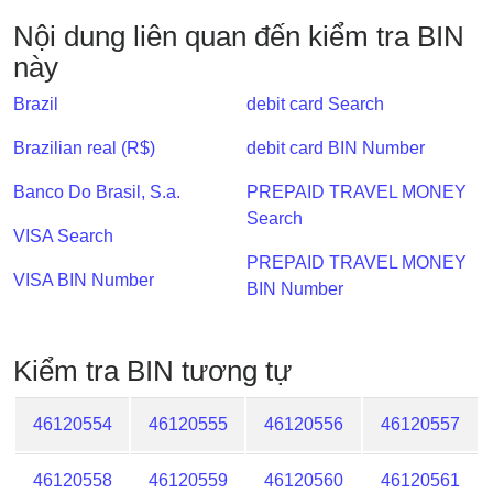
IP
Nội dung liên quan đến kiểm tra BIN
BIN
này
Checker
/
Brazil
debit card Search
Validator
Brazilian real (R$)
debit card BIN Number
Banco Do Brasil, S.a.
PREPAID TRAVEL MONEY
Search
VISA Search
PREPAID TRAVEL MONEY
VISA BIN Number
BIN Number
Kiểm tra BIN tương tự
46120554
46120555
46120556
46120557
46120558
46120559
46120560
46120561