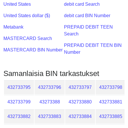
Checker
United States
debit card Search
/
United States dollar ($)
debit card BIN Number
Validator
Metabank
PREPAID DEBIT TEEN
Search
MASTERCARD Search
PREPAID DEBIT TEEN BIN
MASTERCARD BIN Number
Number
Samanlaisia ​​BIN tarkastukset
432733795
432733796
432733797
432733798
432733799
43273388
432733880
432733881
432733882
432733883
432733884
432733885