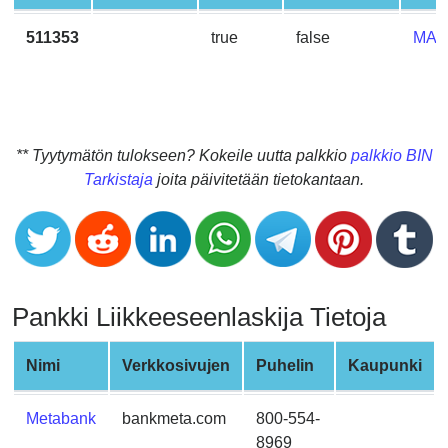
CC
Generator
511353
true
false
MAS
from
Banks
Credit
Card
** Tyytymätön tulokseen? Kokeile uutta palkkio
palkkio BIN
Validator
Tarkistaja
joita päivitetään tietokantaan.
Credit
Card
Generator
Random
Pankki Liikkeeseenlaskija Tietoja
Credit
Card
Generator
Nimi
Verkkosivujen
Puhelin
Kaupunki
Generate
Credit
Metabank
bankmeta.com
800-554-
Card
8969