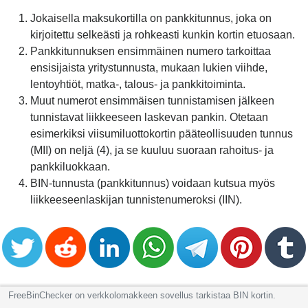
Jokaisella maksukortilla on pankkitunnus, joka on
kirjoitettu selkeästi ja rohkeasti kunkin kortin etuosaan.
Pankkitunnuksen ensimmäinen numero tarkoittaa
ensisijaista yritystunnusta, mukaan lukien viihde,
lentoyhtiöt, matka-, talous- ja pankkitoiminta.
Muut numerot ensimmäisen tunnistamisen jälkeen
tunnistavat liikkeeseen laskevan pankin. Otetaan
esimerkiksi viisumiluottokortin pääteollisuuden tunnus
(MII) on neljä (4), ja se kuuluu suoraan rahoitus- ja
pankkiluokkaan.
BIN-tunnusta (pankkitunnus) voidaan kutsua myös
liikkeeseenlaskijan tunnistenumeroksi (IIN).
FreeBinChecker on verkkolomakkeen sovellus tarkistaa BIN kortin.