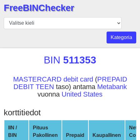
FreeBINChecker
BIN
Tarkistaja
BIN
Kategoria
haku
BIN
BIN
511353
Määrä
BIN
MASTERCARD debit card
(
PREPAID
API
DEBIT TEEN
taso) antama
Metabank
BIN
vuonna
United States
Generator
BIN
korttitiedot
Checker
v2
IIN /
Pituus
Net
BIN
BIN
Pakollinen
Prepaid
Kaupallinen
Com