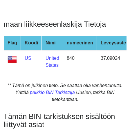
from
BIN
Credit
maan liikkeeseenlaskija Tietoja
Card
Checker
Service
Flag
Koodi
Nimi
numeerinen
Leveysaste
US
United
840
37.09024
What
States
is
My
IP
** Tämä on julkinen tieto. Se saattaa olla vanhentunutta.
Address
Yrittää
palkkio BIN Tarkistaja
Uusien, tarkka BIN
?
tietokantaan.
IP
Lookup
Tämän BIN-tarkistuksen sisältöön
IP
liittyvät asiat
BIN