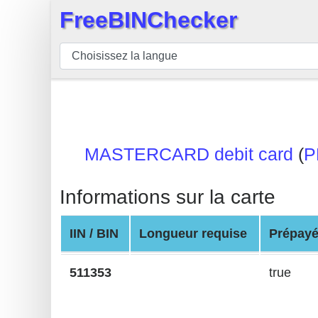
FreeBINChecker
×
BIN
Vérificateur
BIN
Recherche
Numéro
MASTERCARD debit card
(
P
BIN
BIN
Informations sur la carte
API
BIN
IIN / BIN
Longueur requise
Prépay
Generator
BIN
511353
true
Checker
v2