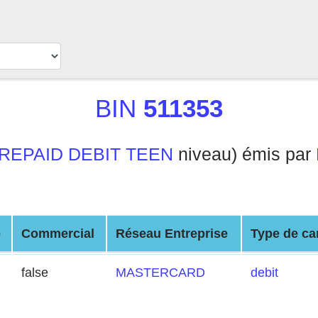
BIN
511353
REPAID DEBIT TEEN
niveau) émis par
é
Commercial
Réseau Entreprise
Type de ca
false
MASTERCARD
debit