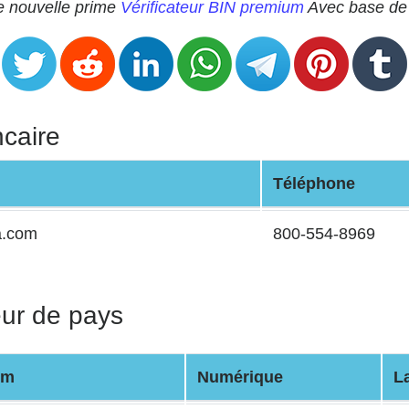
re nouvelle prime
Vérificateur BIN premium
Avec base de 
ncaire
Téléphone
a.com
800-554-8969
eur de pays
om
Numérique
L