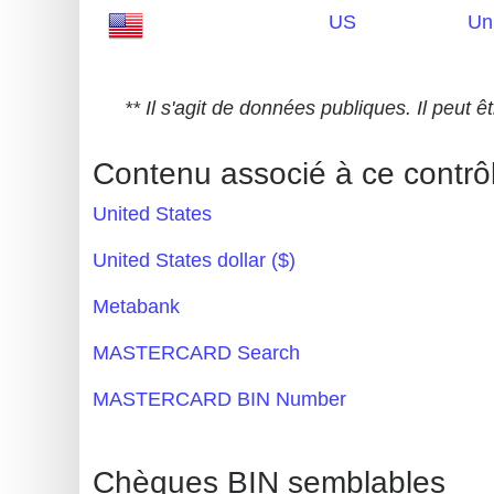
US
Un
Generate
Credit
Card
** Il s'agit de données publiques. Il peut
from
BIN
Contenu associé à ce contrô
Credit
United States
Card
Checker
United States dollar ($)
Service
Metabank
What
MASTERCARD Search
is
MASTERCARD BIN Number
My
IP
Address
Chèques BIN semblables