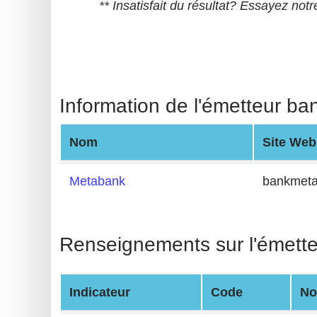
** Insatisfait du résultat? Essayez not
BIN
CC
Generator
from
Banks
Information de l'émetteur ba
Credit
Nom
Site Web
Card
Validator
Metabank
bankmet
Credit
Card
Generator
Renseignements sur l'émett
Random
Credit
Indicateur
Code
N
Card
Generator