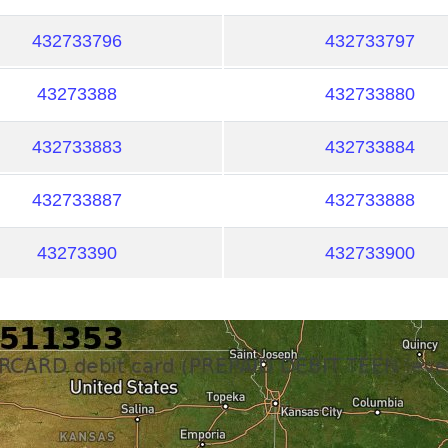
432733796
432733797
43273388
432733880
432733883
432733884
432733887
432733888
43273390
432733900