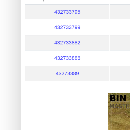
?
IP
432733795
Lookup
432733799
IP
BIN
432733882
Checker
/
432733886
Validator
43273389